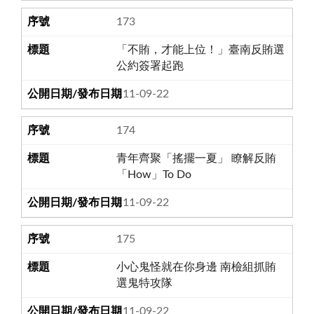
173
「不賄，才能上位！」臺南反賄選
公約簽署起跑
111-09-22
174
青年齊聚「搖擺一夏」 瞭解反賄
「How」To Do
111-09-22
175
小心鬼怪就在你身邊 南檢組抓賄
選鬼特攻隊
111-09-22