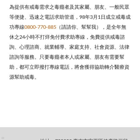
為提供有戒毒需求之毒癮者及其家屬、朋友、一般民眾
等便捷、迅速之電話求助管道，
98
年
3
月
1
日成立戒毒成
功專線
0800-770-885
（請請你、幫幫我），是全年無
休之
24
小時不打烊免付費求助專線，免費提供戒毒諮
詢、心理諮商、就業輔導、家庭支持、社會資源、法律
諮詢等服務。只要毒癮者本人或家屬、朋友有需要幫
助，都可立即撥打專線電話，將會獲得協助轉介醫療資
源幫助戒毒。
:::