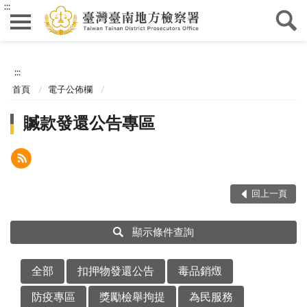
:::
:::
首頁
電子公佈欄
贓款發還公告專區
回上一頁
顯示條件查詢
全部
扣押物發還公告
毒品銷燬
防疫專區
獎勵檢舉拘提
為民服務