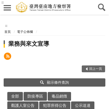
:::
:::
首頁
電子公佈欄
業務與來文宣導
回上一頁
顯示條件查詢
全部
防疫專區
毒品銷燬
觀護人室公告
犯罪所得公告
公示送達