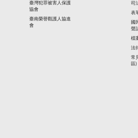
臺灣犯罪被害人保護
司
協會
表
臺南榮譽觀護人協進
國
會
聲
檔
法
常
區)