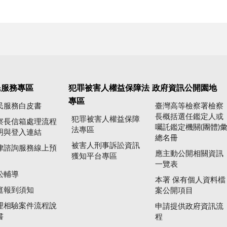
民服務專區
犯罪被害人權益保障法
政府資訊公開園地
專區
民服務白皮書
臺灣高等檢察署檢察
長概括選任鑑定人或
犯罪被害人權益保障
察長信箱處理流程
囑託鑑定機關(團體)
法專區
明與登入連結
總名冊
被害人刑事訴訟資訊
律諮詢服務線上預
應主動公開相關資訊
獲知平台專區
一覽表
訟輔導
本署 保有個人資料檔
庭報到須知
案公開項目
理相驗案件流程說
申請提供政府資訊流
書
程