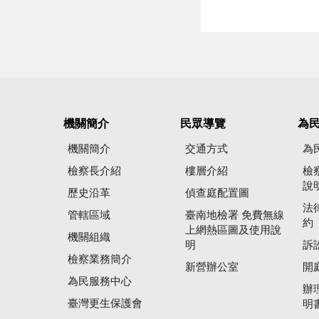
機關簡介
民眾導覽
為
機關簡介
交通方式
為
檢察長介紹
樓層介紹
檢
說
歷史沿革
偵查庭配置圖
法
管轄區域
臺南地檢署 免費無線
約
上網熱區圖及使用說
機關組織
明
訴
檢察業務簡介
新營辦公室
開
為民服務中心
辦
臺灣更生保護會
明