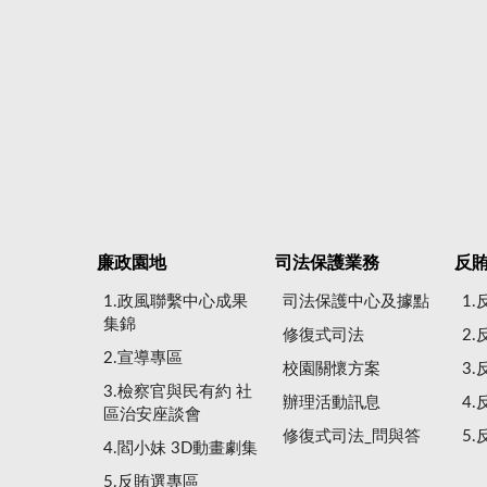
廉政園地
司法保護業務
反
1.政風聯繫中心成果
司法保護中心及據點
1
集錦
修復式司法
2
2.宣導專區
校園關懷方案
3
3.檢察官與民有約 社
辦理活動訊息
4
區治安座談會
修復式司法_問與答
5
4.閻小妹 3D動畫劇集
5.反賄選專區