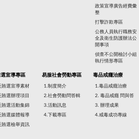
政策宣導廣告經費彙
整
打擊詐欺專區
公務人員執行職務安
全及衛生防護辦法公
開事項
偵查不公開檢討小組
執行情形專區
賄選宣導專區
易服社會勞動專區
毒品戒癮治療
.反賄選宣導素材
1.制度簡介
1.毒品戒癮治療
.反賄選辦理項目
2.社會勞動問答輯
2. 毒品戒癮 問與答
.反賄選活動集錦
3.活動訊息
3. 辦理成果
.反賄選媒體報導
4.下載專區
4.戒毒成功專線
.反賄選檢舉資訊