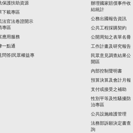
法保護扶助資源
辦理國家賠償事件收
結統計
單下載專區
公務出國報告資訊
民法官法卷證開示
請專區
公共工程採購契約
案應用服務
公開周知之表單名冊
律一點通
工作計畫及研究報告
見問答(民眾權益專
民眾意見調查結果公
開區
內部控制聲明書
預算決算及會計月報
支付或接受之補助
性別平等及性騷擾防
治專區
公共設施維護管理
法務部訴願決定書查
詢