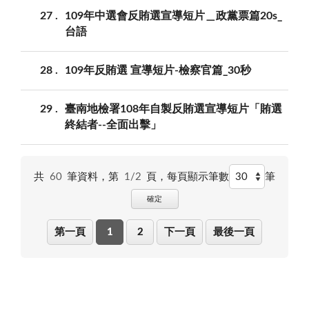
27
109年中選會反賄選宣導短片＿政黨票篇20s_
台語
28
109年反賄選 宣導短片-檢察官篇_30秒
29
臺南地檢署108年自製反賄選宣導短片「賄選
終結者--全面出擊」
共
60
筆資料，第
1/2
頁，
每頁顯示筆數
筆
確定
第一頁
1
2
下一頁
最後一頁