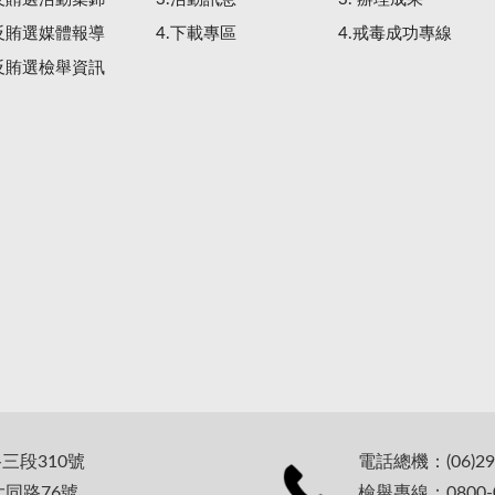
.反賄選媒體報導
4.下載專區
4.戒毒成功專線
.反賄選檢舉資訊
路三段310號
電話總機：(06)29
大同路76號
檢舉專線：0800-0