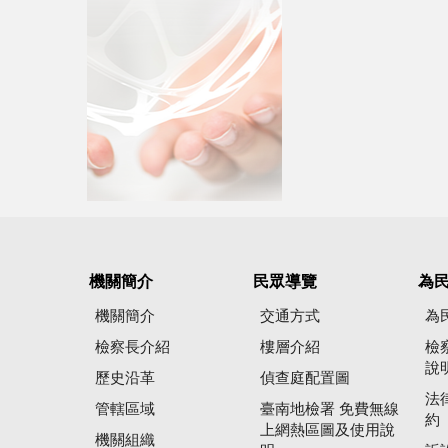
機關簡介
民眾導覽
為
機關簡介
交通方式
為
檢察長介紹
樓層介紹
檢
說
歷史沿革
偵查庭配置圖
法
管轄區域
臺南地檢署 免費無線
約
上網熱區圖及使用說
機關組織