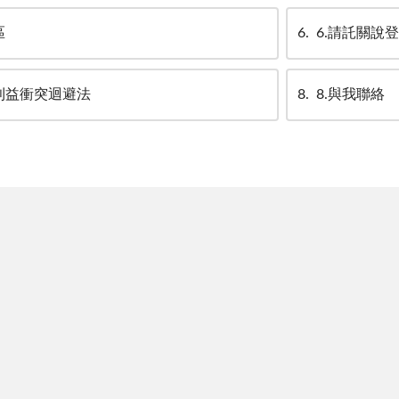
區
6
6.請託關說
員利益衝突迴避法
8
8.與我聯絡