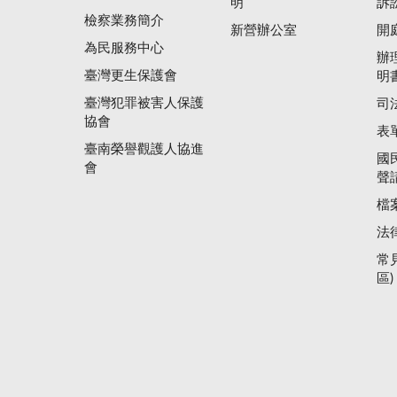
明
訴
檢察業務簡介
新營辦公室
開
為民服務中心
辦
臺灣更生保護會
明
臺灣犯罪被害人保護
司
協會
表
臺南榮譽觀護人協進
國
會
聲
檔
法
常
區)