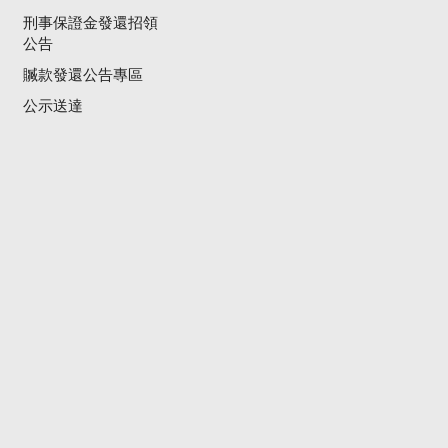
刑事保證金發還招領
公告
贓款發還公告專區
公示送達