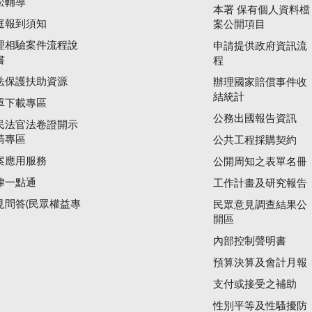
訟輔導
本署 保有個人資料檔
庭報到須知
案公開項目
理相驗案件流程說
申請提供政府資訊流
書
程
法保護扶助資源
辦理國家賠償事件收
結統計
單下載專區
公務出國報告資訊
民法官法卷證開示
請專區
公共工程採購契約
案應用服務
公開周知之表單名冊
律一點通
工作計畫及研究報告
見問答(民眾權益專
民眾意見調查結果公
開區
內部控制聲明書
預算決算及會計月報
支付或接受之補助
性別平等及性騷擾防