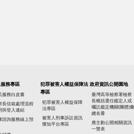
民服務專區
犯罪被害人權益保障法
政府資訊公開園地
專區
民服務白皮書
臺灣高等檢察署檢察
長概括選任鑑定人或
犯罪被害人權益保障
察長信箱處理流程
囑託鑑定機關(團體)
法專區
明與登入連結
總名冊
被害人刑事訴訟資訊
律諮詢服務線上預
應主動公開相關資訊
獲知平台專區
一覽表