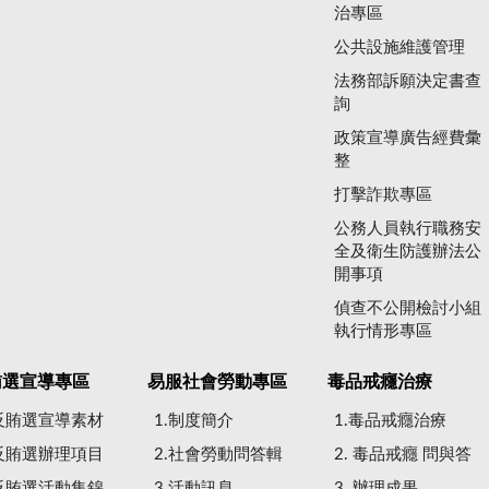
治專區
公共設施維護管理
法務部訴願決定書查
詢
政策宣導廣告經費彙
整
打擊詐欺專區
公務人員執行職務安
全及衛生防護辦法公
開事項
偵查不公開檢討小組
執行情形專區
賄選宣導專區
易服社會勞動專區
毒品戒癮治療
.反賄選宣導素材
1.制度簡介
1.毒品戒癮治療
.反賄選辦理項目
2.社會勞動問答輯
2. 毒品戒癮 問與答
.反賄選活動集錦
3.活動訊息
3. 辦理成果