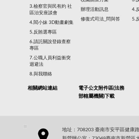
3.檢察官與民有約 社
辦理活動訊息
4
區治安座談會
修復式司法_問與答
5
4.閻小妹 3D動畫劇集
5.反賄選專區
6.請託關說登錄查察
專區
7.公職人員利益衝突
迴避法
8.與我聯絡
相關網站連結
電子公文附件區(法務
部轄屬機關)下載
:::
地址：708203 臺南市安平區健康
新營辦公室：73048臺南市新營區