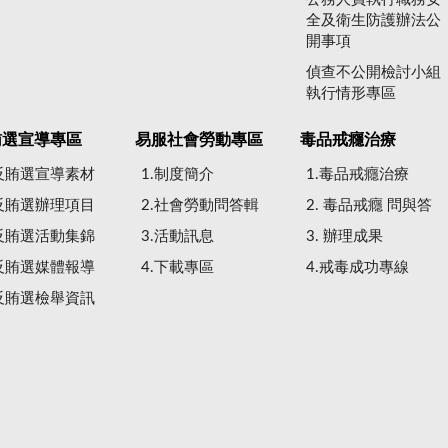
全及衛生防護辦法公
開事項
偵查不公開檢討小組
執行情形專區
賄選宣導專區
易服社會勞動專區
毒品戒癮治療
.反賄選宣導素材
1.制度簡介
1.毒品戒癮治療
.反賄選辦理項目
2.社會勞動問答輯
2. 毒品戒癮 問與答
.反賄選活動集錦
3.活動訊息
3. 辦理成果
.反賄選媒體報導
4.下載專區
4.戒毒成功專線
.反賄選檢舉資訊