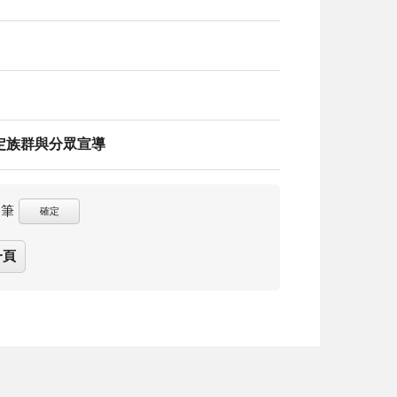
定族群與分眾宣導
筆
確定
一頁