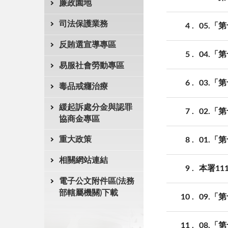
廉政園地
司法保護業務
4
05.
反賄選宣導專區
5
04.
易服社會勞動專區
6
03.
毒品戒癮治療
緩起訴處分金與認罪
7
02.
協商金專區
重大政策
8
01.
相關網站連結
9
本署1
電子公文附件區(法務
部轄屬機關)下載
10
09.
11
08.