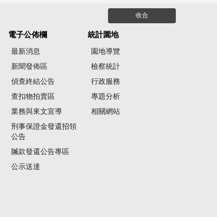
收合
電子公佈欄
統計園地
最新消息
園地導覽
新聞發佈區
檢察統計
彙
偵查終結公告
行政服務
查扣物拍賣區
專題分析
業務與來文宣導
相關網站
刑事保證金發還招領
公告
贓款發還公告專區
公示送達