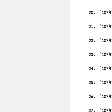
20
「10
21
「10
22
「10
23
「10
24
「10
25
「10
26
「10
27
「10