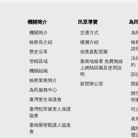
機關簡介
民眾導覽
為
機關簡介
交通方式
為
檢察長介紹
樓層介紹
檢
說
歷史沿革
偵查庭配置圖
法
管轄區域
臺南地檢署 免費無線
約
上網熱區圖及使用說
機關組織
明
訴
檢察業務簡介
新營辦公室
開
為民服務中心
辦
臺灣更生保護會
明
臺灣犯罪被害人保護
司
協會
表
臺南榮譽觀護人協進
國
會
聲