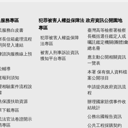
民服務專區
犯罪被害人權益保障法
政府資訊公開園地
專區
民服務白皮書
臺灣高等檢察署檢察
長概括選任鑑定人或
犯罪被害人權益保障
察長信箱處理流程
囑託鑑定機關(團體)
法專區
明與登入連結
總名冊
被害人刑事訴訟資訊
律諮詢服務線上預
應主動公開相關資訊
獲知平台專區
一覽表
訟輔導
本署 保有個人資料檔
庭報到須知
案公開項目
理相驗案件流程說
申請提供政府資訊流
書
程
法保護扶助資源
辦理國家賠償事件收
結統計
單下載專區
公務出國報告資訊
民法官法卷證開示
請專區
公共工程採購契約