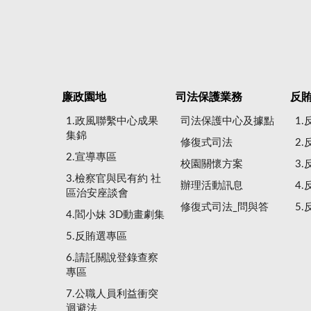
廉政園地
司法保護業務
反
1.政風聯繫中心成果
司法保護中心及據點
1
集錦
修復式司法
2
2.宣導專區
校園關懷方案
3
3.檢察官與民有約 社
辦理活動訊息
4
區治安座談會
修復式司法_問與答
5
4.閻小妹 3D動畫劇集
5.反賄選專區
6.請託關說登錄查察
專區
7.公職人員利益衝突
迴避法