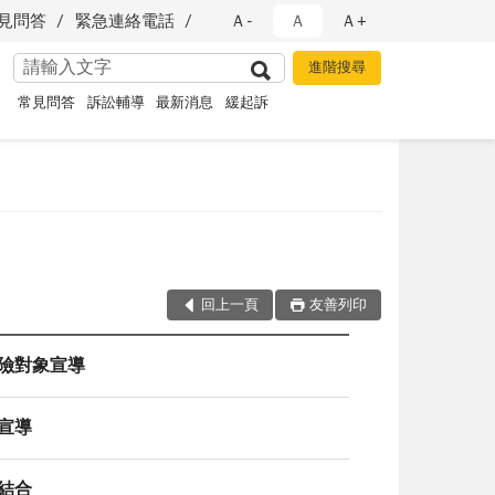
見問答
緊急連絡電話
Ａ-
Ａ
Ａ+
常見問答
訴訟輔導
最新消息
緩起訴
回上一頁
友善列印
風險對象宣導
宣導
結合