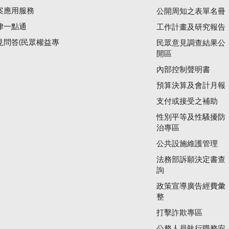
案應用服務
公開周知之表單名冊
律一點通
工作計畫及研究報告
見問答(民眾權益專
民眾意見調查結果公
開區
內部控制聲明書
預算決算及會計月報
支付或接受之補助
性別平等及性騷擾防
治專區
公共設施維護管理
法務部訴願決定書查
詢
政策宣導廣告經費彙
整
打擊詐欺專區
公務人員執行職務安