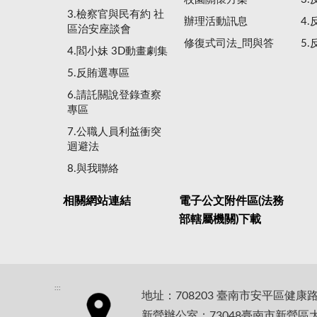
3.檢察官與民有約 社
辦理活動訊息
4
區治安座談會
修復式司法_問與答
5
4.閻小妹 3D動畫劇集
5.反賄選專區
6.請託關說登錄查察
專區
7.公職人員利益衝突
迴避法
8.與我聯絡
相關網站連結
電子公文附件區(法務
部轄屬機關)下載
:::
地址：708203 臺南市安平區健康
新營辦公室：73048臺南市新營區