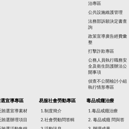
治專區
公共設施維護管理
法務部訴願決定書查
詢
政策宣導廣告經費彙
整
打擊詐欺專區
公務人員執行職務安
全及衛生防護辦法公
開事項
偵查不公開檢討小組
執行情形專區
賄選宣導專區
易服社會勞動專區
毒品戒癮治療
.反賄選宣導素材
1.制度簡介
1.毒品戒癮治療
.反賄選辦理項目
2.社會勞動問答輯
2. 毒品戒癮 問與答
.反賄選活動集錦
3.活動訊息
3. 辦理成果