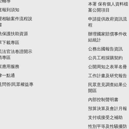
訟輔導
本署 保有個人資料檔
庭報到須知
案公開項目
理相驗案件流程說
申請提供政府資訊流
書
程
法保護扶助資源
辦理國家賠償事件收
結統計
單下載專區
公務出國報告資訊
民法官法卷證開示
請專區
公共工程採購契約
案應用服務
公開周知之表單名冊
律一點通
工作計畫及研究報告
見問答(民眾權益專
民眾意見調查結果公
開區
內部控制聲明書
預算決算及會計月報
支付或接受之補助
性別平等及性騷擾防