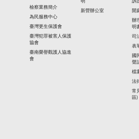
明
訴
檢察業務簡介
新營辦公室
開
為民服務中心
辦
臺灣更生保護會
明
臺灣犯罪被害人保護
司
協會
表
臺南榮譽觀護人協進
國
會
聲
檔
法
常
區)