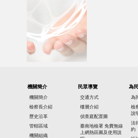
機關簡介
民眾導覽
為
機關簡介
交通方式
為
檢察長介紹
樓層介紹
檢
說
歷史沿革
偵查庭配置圖
法
管轄區域
臺南地檢署 免費無線
約
上網熱區圖及使用說
機關組織