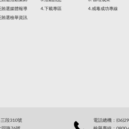
.反賄選媒體報導
4.下載專區
4.戒毒成功專線
.反賄選檢舉資訊
路三段310號
電話總機：(06)29
大同路76號
檢舉專線：0800-0