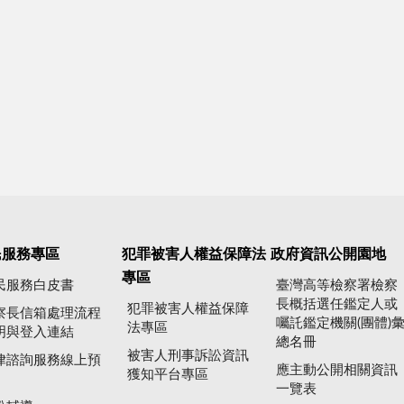
民服務專區
犯罪被害人權益保障法
政府資訊公開園地
專區
民服務白皮書
臺灣高等檢察署檢察
長概括選任鑑定人或
犯罪被害人權益保障
察長信箱處理流程
囑託鑑定機關(團體)
法專區
明與登入連結
總名冊
被害人刑事訴訟資訊
律諮詢服務線上預
應主動公開相關資訊
獲知平台專區
一覽表