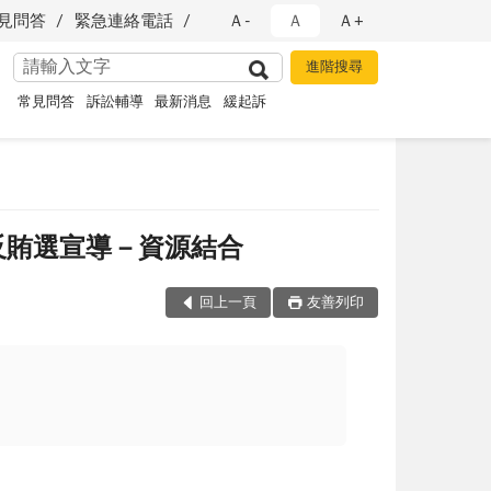
見問答
緊急連絡電話
Ａ-
Ａ
Ａ+
常見問答
訴訟輔導
最新消息
緩起訴
反賄選宣導－資源結合
回上一頁
友善列印