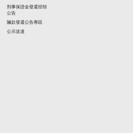
刑事保證金發還招領
公告
贓款發還公告專區
公示送達