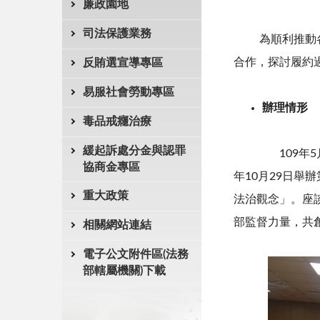
廉政園地
司法保護業務
為順利推動
合作，
探討履約
反賄選宣導專區
易服社會勞動專區
辦理情形
毒品戒癮治療
緩起訴處分金與認罪
109年5月2
協商金專區
年10月29日
重大政策
法治觀念」。座
部監督力量，共
相關網站連結
電子公文附件區(法務
部轄屬機關)下載