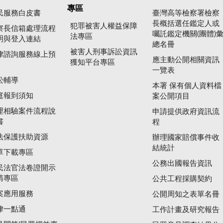
專區
民服務白皮書
臺灣高等檢察署檢察
長概括選任鑑定人或
犯罪被害人權益保障
察長信箱處理流程
囑託鑑定機關(團體)
法專區
明與登入連結
總名冊
被害人刑事訴訟資訊
律諮詢服務線上預
應主動公開相關資訊
獲知平台專區
一覽表
訟輔導
本署 保有個人資料檔
庭報到須知
案公開項目
理相驗案件流程說
申請提供政府資訊流
書
程
法保護扶助資源
辦理國家賠償事件收
結統計
單下載專區
公務出國報告資訊
民法官法卷證開示
請專區
公共工程採購契約
案應用服務
公開周知之表單名冊
律一點通
工作計畫及研究報告