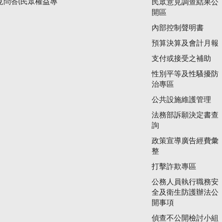
見問答(民眾權益專
民眾意見調查結果公
開區
內部控制聲明書
預算決算及會計月報
支付或接受之補助
性別平等及性騷擾防
治專區
公共設施維護管理
法務部訴願決定書查
詢
政策宣導廣告經費彙
整
打擊詐欺專區
公務人員執行職務安
全及衛生防護辦法公
開事項
偵查不公開檢討小組