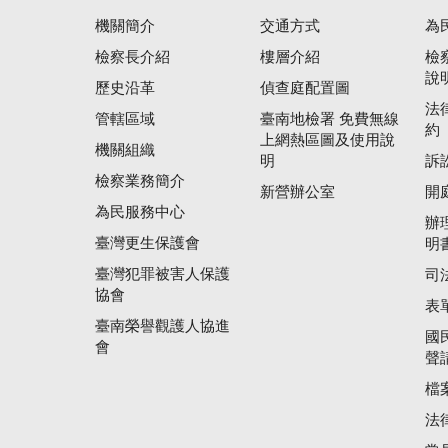
機關簡介
交通方式
為
檢察長介紹
樓層介紹
檢
說
歷史沿革
偵查庭配置圖
法
管轄區域
臺南地檢署 免費無線
約
上網熱區圖及使用說
機關組織
明
訴
檢察業務簡介
新營辦公室
開
為民服務中心
辦
臺灣更生保護會
明
臺灣犯罪被害人保護
司
協會
表
臺南榮譽觀護人協進
國
會
聲
檔
法