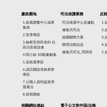
廉政園地
司法保護業務
反
1.政風聯繫中心成果
司法保護中心及據點
1
集錦
修復式司法
2
2.宣導專區
校園關懷方案
3
3.檢察官與民有約 社
辦理活動訊息
4
區治安座談會
修復式司法_問與答
5
4.閻小妹 3D動畫劇集
5.反賄選專區
6.請託關說登錄查察
專區
7.公職人員利益衝突
迴避法
8.與我聯絡
相關網站連結
電子公文附件區(法務