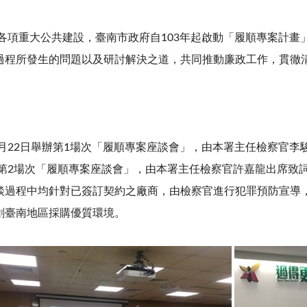
各項重大公共建設，臺南市政府自103年起啟動「履順專案計畫
過程所發生的問題以及研討解決之道，共同推動廉政工作，貫徹
2日舉辦第1場次「履順專案座談會」，由本署主任檢察官李
舉辦第2場次「履順專案座談會」，由本署主任檢察官許嘉龍出席
談過程中均針對已簽訂契約之廠商，由檢察官進行犯罪預防宣導
創臺南地區採購優質環境。