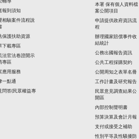
訟輔導
本署 保有個人資料檔
庭報到須知
案公開項目
理相驗案件流程說
申請提供政府資訊流
書
程
法保護扶助資源
辦理國家賠償事件收
結統計
單下載專區
公務出國報告資訊
民法官法卷證開示
請專區
公共工程採購契約
案應用服務
公開周知之表單名冊
律一點通
工作計畫及研究報告
見問答(民眾權益專
民眾意見調查結果公
開區
內部控制聲明書
預算決算及會計月報
支付或接受之補助
性別平等及性騷擾防