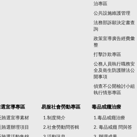
治專區
公共設施維護管理
法務部訴願決定書查
詢
政策宣導廣告經費彙
整
打擊詐欺專區
公務人員執行職務安
全及衛生防護辦法公
開事項
偵查不公開檢討小組
執行情形專區
賄選宣導專區
易服社會勞動專區
毒品戒癮治療
.反賄選宣導素材
1.制度簡介
1.毒品戒癮治療
.反賄選辦理項目
2.社會勞動問答輯
2. 毒品戒癮 問與答
.反賄選活動集錦
3.活動訊息
3. 辦理成果