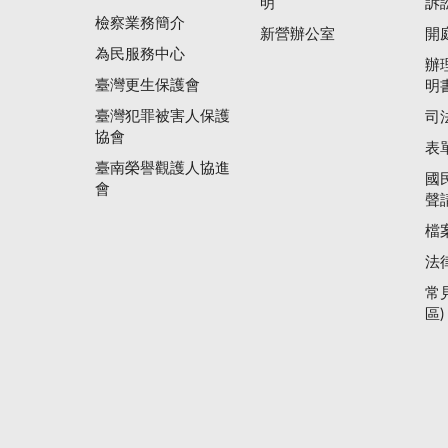
明
訴
檢察業務簡介
新營辦公室
開
為民服務中心
辦
臺灣更生保護會
明
臺灣犯罪被害人保護
司
協會
表
臺南榮譽觀護人協進
國
會
聲
檔
法
常
區)