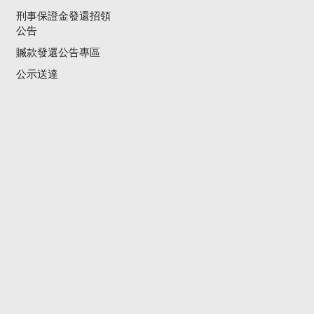
刑事保證金發還招領
公告
贓款發還公告專區
公示送達