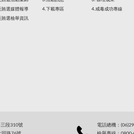
.反賄選媒體報導
4.下載專區
4.戒毒成功專線
.反賄選檢舉資訊
路三段310號
電話總機：(06)29
大同路76號
檢舉專線：0800-0