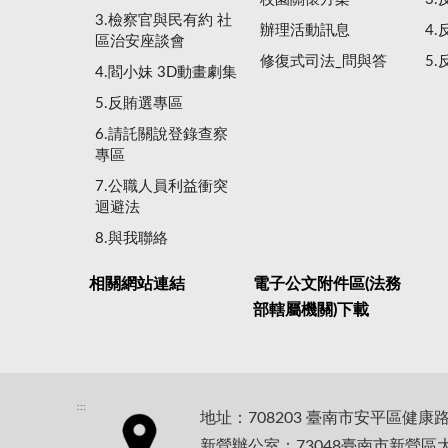
3.檢察官與民有約 社
辦理活動訊息
4
區治安座談會
修復式司法_問與答
5
4.閻小妹 3D動畫劇集
5.反賄選專區
6.請託關說登錄查察
專區
7.公職人員利益衝突
迴避法
8.與我聯絡
相關網站連結
電子公文附件區(法務
部轄屬機關)下載
:::
地址：708203 臺南市安平區健康
新營辦公室：73048臺南市新營區