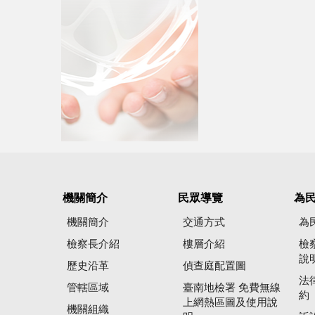
機關簡介
民眾導覽
為
機關簡介
交通方式
為
檢察長介紹
樓層介紹
檢
說
歷史沿革
偵查庭配置圖
法
管轄區域
臺南地檢署 免費無線
約
上網熱區圖及使用說
機關組織