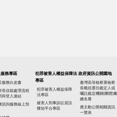
民服務專區
犯罪被害人權益保障法
政府資訊公開園地
專區
民服務白皮書
臺灣高等檢察署檢察
長概括選任鑑定人或
犯罪被害人權益保障
察長信箱處理流程
囑託鑑定機關(團體)
法專區
明與登入連結
總名冊
被害人刑事訴訟資訊
律諮詢服務線上預
應主動公開相關資訊
獲知平台專區
一覽表