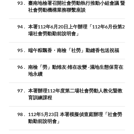
93
臺南地檢署召開社會勞動執行推動小組會議 暨
社會勞動機構業務聯繫座談
94
本署112年6月20日上午辦理「112年6月份第2
場社會勞動勤前說明會」
95
端午粽飄香・南檢「社勞」勤縫香包送祝福
96
南檢「勞」動雉友‧雉在改變 -濕地生態保育在
地永續
97
本署辦理112年度第二場社會勞動人教化暨教
育訓練課程
98
112年5月23日 本署模擬偵查庭辦理「社會勞
動勤前說明會」