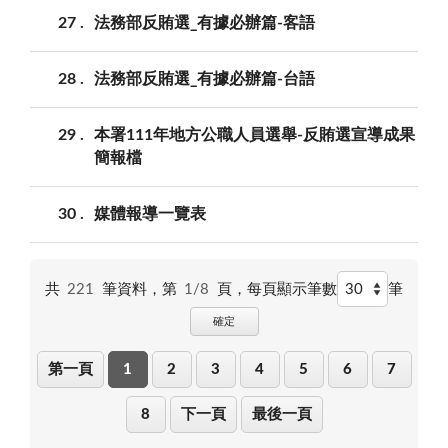
27
法務部反賄選_有據必辦篇-客語
28
法務部反賄選_有據必辦篇-台語
29
本署111年地方公職人員選舉-反賄選宣導成果
簡報檔
30
媒體報導一覽表
共
221
筆資料，第
1/8
頁，
每頁顯示筆數
筆
確定
第一頁
1
2
3
4
5
6
7
8
下一頁
最後一頁