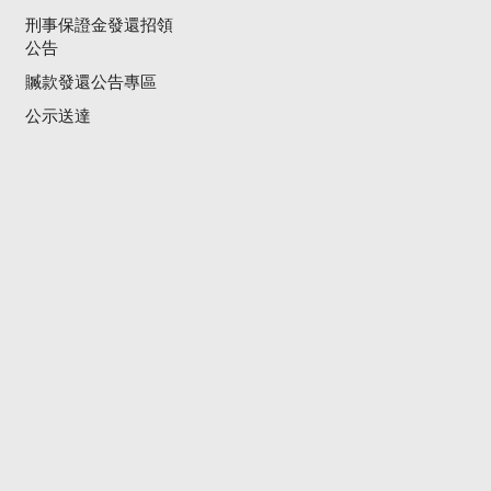
刑事保證金發還招領
公告
贓款發還公告專區
公示送達