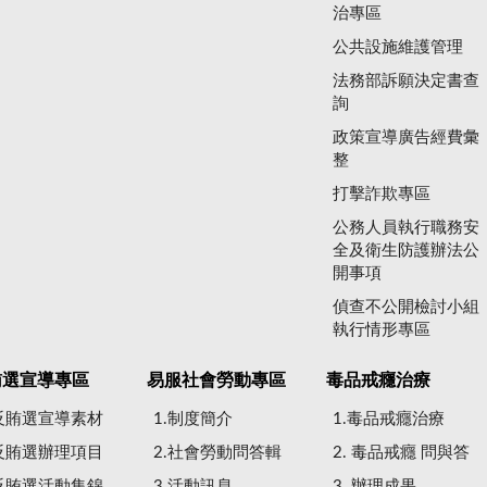
治專區
公共設施維護管理
法務部訴願決定書查
詢
政策宣導廣告經費彙
整
打擊詐欺專區
公務人員執行職務安
全及衛生防護辦法公
開事項
偵查不公開檢討小組
執行情形專區
賄選宣導專區
易服社會勞動專區
毒品戒癮治療
.反賄選宣導素材
1.制度簡介
1.毒品戒癮治療
.反賄選辦理項目
2.社會勞動問答輯
2. 毒品戒癮 問與答
.反賄選活動集錦
3.活動訊息
3. 辦理成果