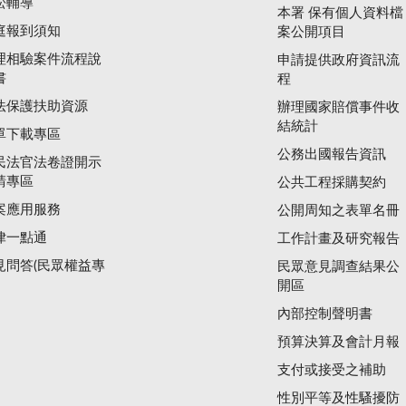
訟輔導
本署 保有個人資料檔
庭報到須知
案公開項目
理相驗案件流程說
申請提供政府資訊流
書
程
法保護扶助資源
辦理國家賠償事件收
結統計
單下載專區
公務出國報告資訊
民法官法卷證開示
請專區
公共工程採購契約
案應用服務
公開周知之表單名冊
律一點通
工作計畫及研究報告
見問答(民眾權益專
民眾意見調查結果公
開區
內部控制聲明書
預算決算及會計月報
支付或接受之補助
性別平等及性騷擾防