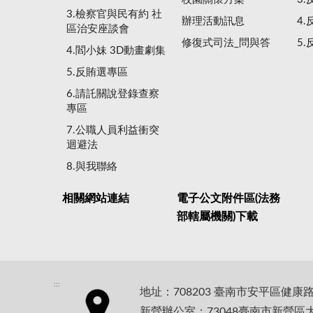
3.檢察官與民有約 社
辦理活動訊息
4
區治安座談會
修復式司法_問與答
5
4.閻小妹 3D動畫劇集
5.反賄選專區
6.請託關說登錄查察
專區
7.公職人員利益衝突
迴避法
8.與我聯絡
相關網站連結
電子公文附件區(法務
部轄屬機關)下載
:::
地址：708203 臺南市安平區健康
新營辦公室：73048臺南市新營區