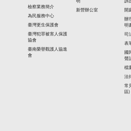
明
訴
檢察業務簡介
新營辦公室
開
為民服務中心
辦
臺灣更生保護會
明
臺灣犯罪被害人保護
司
協會
表
臺南榮譽觀護人協進
國
會
聲
檔
法
常
區)