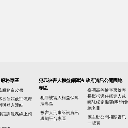
民服務專區
犯罪被害人權益保障法
政府資訊公開園地
專區
民服務白皮書
臺灣高等檢察署檢察
長概括選任鑑定人或
犯罪被害人權益保障
察長信箱處理流程
囑託鑑定機關(團體)
法專區
明與登入連結
總名冊
被害人刑事訴訟資訊
律諮詢服務線上預
應主動公開相關資訊
獲知平台專區
一覽表