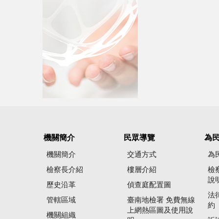
機關簡介
民眾導覽
為
機關簡介
交通方式
為
檢察長介紹
樓層介紹
檢
說
歷史沿革
偵查庭配置圖
法
管轄區域
臺南地檢署 免費無線
約
上網熱區圖及使用說
機關組織