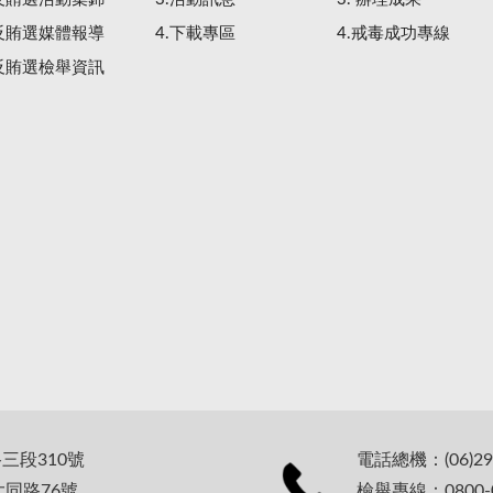
.反賄選媒體報導
4.下載專區
4.戒毒成功專線
.反賄選檢舉資訊
路三段310號
電話總機：(06)29
大同路76號
檢舉專線：0800-0