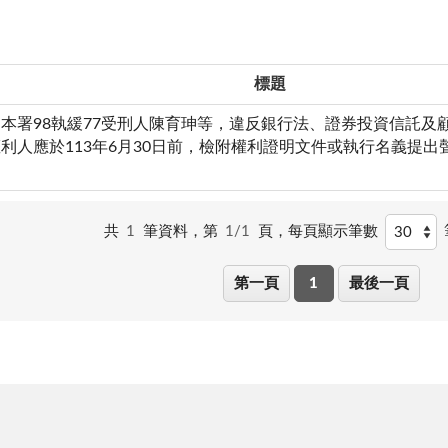
標題
本署98執緩77受刑人陳育珅等，違反銀行法、證券投資信託及
利人應於113年6月30日前，檢附權利證明文件或執行名義提
共
1
筆資料，第
1/1
頁，
每頁顯示筆數
第一頁
1
最後一頁