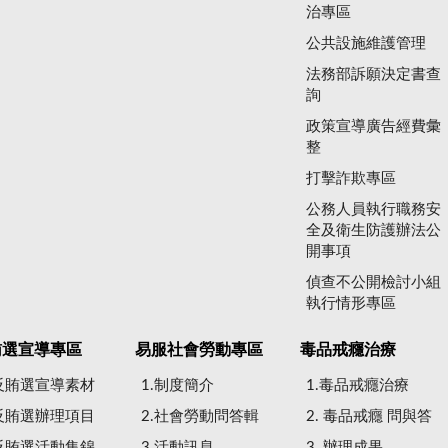
治專區
公共設施維護管理
法務部訴願決定書查
詢
政策宣導廣告經費彙
整
打擊詐欺專區
公務人員執行職務安
全及衛生防護辦法公
開事項
偵查不公開檢討小組
執行情形專區
賄選宣導專區
易服社會勞動專區
毒品戒癮治療
.反賄選宣導素材
1.制度簡介
1.毒品戒癮治療
.反賄選辦理項目
2.社會勞動問答輯
2. 毒品戒癮 問與答
.反賄選活動集錦
3.活動訊息
3. 辦理成果