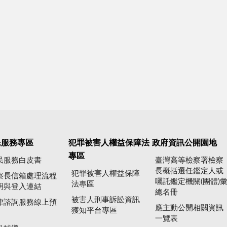
民服務專區
犯罪被害人權益保障法
政府資訊公開園地
專區
民服務白皮書
臺灣高等檢察署檢察
長概括選任鑑定人或
犯罪被害人權益保障
察長信箱處理流程
囑託鑑定機關(團體)
法專區
明與登入連結
總名冊
被害人刑事訴訟資訊
律諮詢服務線上預
應主動公開相關資訊
獲知平台專區
一覽表