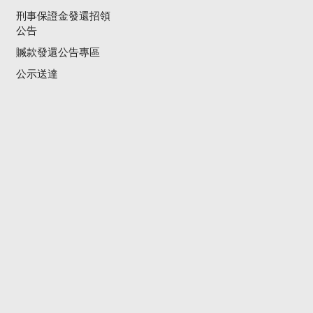
刑事保證金發還招領
公告
贓款發還公告專區
公示送達