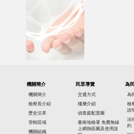
機關簡介
民眾導覽
為
機關簡介
交通方式
為
檢察長介紹
樓層介紹
檢
說
歷史沿革
偵查庭配置圖
法
管轄區域
臺南地檢署 免費無線
約
上網熱區圖及使用說
機關組織