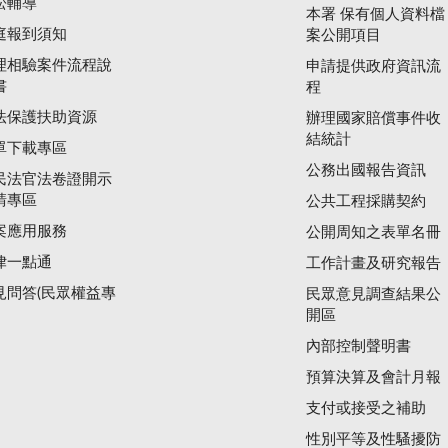
訟輔導
本署 保有個人資料檔
庭報到須知
案公開項目
理相驗案件流程說
申請提供政府資訊流
書
程
法保護扶助資源
辦理國家賠償事件收
結統計
單下載專區
公務出國報告資訊
民法官法卷證開示
請專區
公共工程採購契約
案應用服務
公開周知之表單名冊
律一點通
工作計畫及研究報告
見問答(民眾權益專
民眾意見調查結果公
開區
內部控制聲明書
預算決算及會計月報
支付或接受之補助
性別平等及性騷擾防