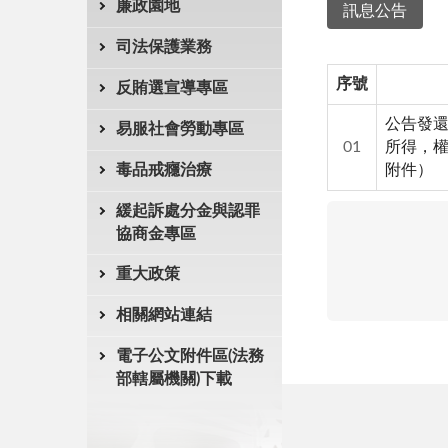
廉政園地
訊息公告
司法保護業務
序號
反賄選宣導專區
公告發還
易服社會勞動專區
01
所得，權
毒品戒癮治療
附件）
緩起訴處分金與認罪
協商金專區
重大政策
相關網站連結
電子公文附件區(法務
部轄屬機關)下載