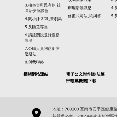
3.檢察官與民有約 社
辦理活動訊息
4
區治安座談會
修復式司法_問與答
5
4.閻小妹 3D動畫劇集
5.反賄選專區
6.請託關說登錄查察
專區
7.公職人員利益衝突
迴避法
8.與我聯絡
相關網站連結
電子公文附件區(法務
部轄屬機關)下載
:::
地址：708203 臺南市安平區健康
新營辦公室：73048臺南市新營區