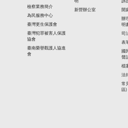
明
訴
檢察業務簡介
新營辦公室
開
為民服務中心
辦
臺灣更生保護會
明
臺灣犯罪被害人保護
司
協會
表
臺南榮譽觀護人協進
國
會
聲
檔
法
常
區)