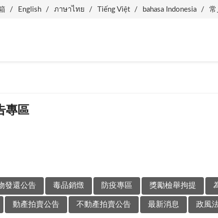
箱
English
ภาษาไทย
Tiếng Việt
bahasa Indonesia
常
告專區
物發還公告
毒品銷燬
防疫專區
獎勵檢舉拘提
動產拍賣公告
不動產拍賣公告
最新消息
政風