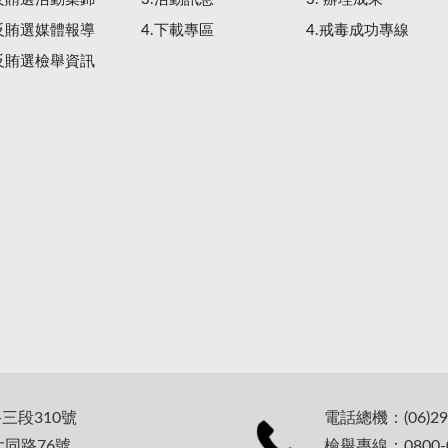
.反賄選媒體報導
4.下載專區
4.戒毒成功專線
.反賄選檢舉資訊
路三段310號
電話總機：(06)29
大同路76號
檢舉專線：0800-0