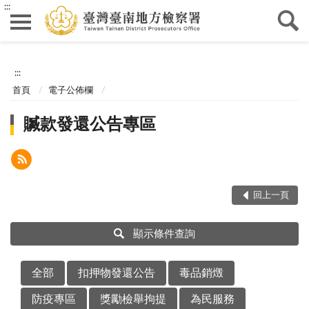
:::
:::
首頁
電子公佈欄
贓款發還公告專區
回上一頁
顯示條件查詢
全部
扣押物發還公告
毒品銷燬
防疫專區
獎勵檢舉拘提
為民服務