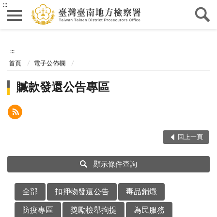
:::
:::
首頁
電子公佈欄
贓款發還公告專區
回上一頁
顯示條件查詢
全部
扣押物發還公告
毒品銷燬
防疫專區
獎勵檢舉拘提
為民服務