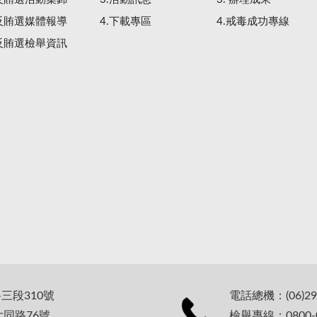
.反賄選媒體報導
4.下載專區
4.戒毒成功專線
.反賄選檢舉資訊
路三段310號
電話總機：(06)29
大同路76號
檢舉專線：0800-0