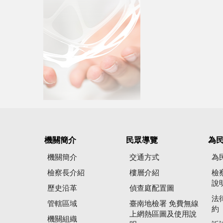
機關簡介
民眾導覽
為
機關簡介
交通方式
為
檢察長介紹
樓層介紹
檢
說
歷史沿革
偵查庭配置圖
法
管轄區域
臺南地檢署 免費無線
約
上網熱區圖及使用說
機關組織