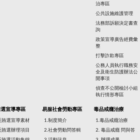
治專區
公共設施維護管理
法務部訴願決定書查
詢
政策宣導廣告經費彙
整
打擊詐欺專區
公務人員執行職務安
全及衛生防護辦法公
開事項
偵查不公開檢討小組
執行情形專區
賄選宣導專區
易服社會勞動專區
毒品戒癮治療
.反賄選宣導素材
1.制度簡介
1.毒品戒癮治療
.反賄選辦理項目
2.社會勞動問答輯
2. 毒品戒癮 問與答
.反賄選活動集錦
3.活動訊息
3. 辦理成果