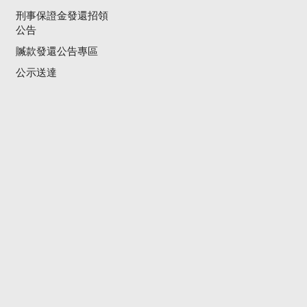
刑事保證金發還招領
公告
贓款發還公告專區
公示送達