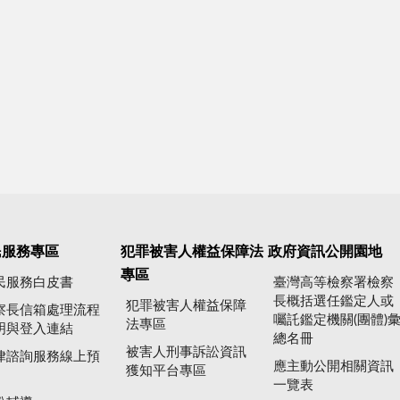
民服務專區
犯罪被害人權益保障法
政府資訊公開園地
專區
民服務白皮書
臺灣高等檢察署檢察
長概括選任鑑定人或
犯罪被害人權益保障
察長信箱處理流程
囑託鑑定機關(團體)
法專區
明與登入連結
總名冊
被害人刑事訴訟資訊
律諮詢服務線上預
應主動公開相關資訊
獲知平台專區
一覽表