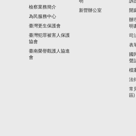
明
訴
檢察業務簡介
新營辦公室
開
為民服務中心
辦
臺灣更生保護會
明
臺灣犯罪被害人保護
司
協會
表
臺南榮譽觀護人協進
國
會
聲
檔
法
常
區)