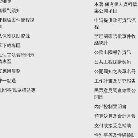
訟輔導
本署 保有個人資料檔
庭報到須知
案公開項目
理相驗案件流程說
申請提供政府資訊流
書
程
法保護扶助資源
辦理國家賠償事件收
結統計
單下載專區
公務出國報告資訊
民法官法卷證開示
請專區
公共工程採購契約
案應用服務
公開周知之表單名冊
律一點通
工作計畫及研究報告
見問答(民眾權益專
民眾意見調查結果公
開區
內部控制聲明書
預算決算及會計月報
支付或接受之補助
性別平等及性騷擾防