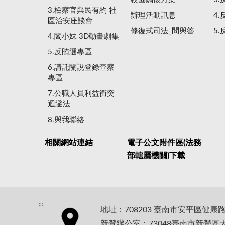
3.檢察官與民有約 社
辦理活動訊息
4
區治安座談會
修復式司法_問與答
5
4.閻小妹 3D動畫劇集
5.反賄選專區
6.請託關說登錄查察
專區
7.公職人員利益衝突
迴避法
8.與我聯絡
相關網站連結
電子公文附件區(法務
部轄屬機關)下載
:::
地址：708203 臺南市安平區健康
新營辦公室：73048臺南市新營區