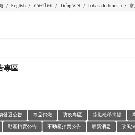
箱
English
ภาษาไทย
Tiếng Việt
bahasa Indonesia
常
告專區
物發還公告
毒品銷燬
防疫專區
獎勵檢舉拘提
動產拍賣公告
不動產拍賣公告
最新消息
政風