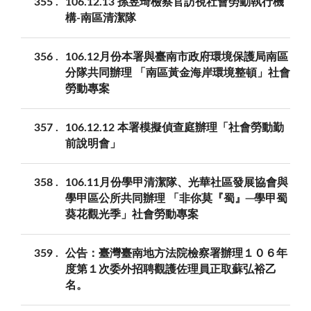
355
106.12.13 孫昱琦檢察官訪視社會勞動執行機
構-南區清潔隊
356
106.12月份本署與臺南市政府環境保護局南區
分隊共同辦理 「南區黃金海岸環境整頓」社會
勞動專案
357
106.12.12 本署模擬偵查庭辦理「社會勞動勤
前說明會」
358
106.11月份學甲清潔隊、光華社區發展協會與
學甲區公所共同辦理 「非你莫『蜀』─學甲蜀
葵花觀光季」社會勞動專案
359
公告：臺灣臺南地方法院檢察署辦理１０６年
度第１次委外招聘觀護佐理員正取蘇弘裕乙
名。