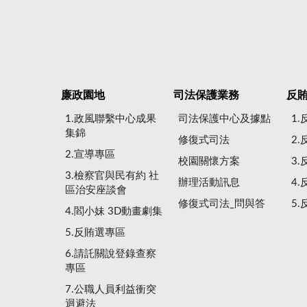
廉政園地
司法保護業務
反
1.政風聯繫中心成果
司法保護中心及據點
1
集錦
修復式司法
2
2.宣導專區
校園關懷方案
3
3.檢察官與民有約 社
辦理活動訊息
4
區治安座談會
修復式司法_問與答
5
4.閻小妹 3D動畫劇集
5.反賄選專區
6.請託關說登錄查察
專區
7.公職人員利益衝突
迴避法