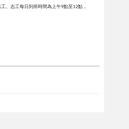
志工。志工每日到班時間為上午
9
點至
12
點，