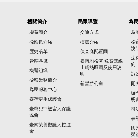
機關簡介
民眾導覽
為
機關簡介
交通方式
為
檢察長介紹
樓層介紹
檢
說
歷史沿革
偵查庭配置圖
法
管轄區域
臺南地檢署 免費無線
約
上網熱區圖及使用說
機關組織
明
訴
檢察業務簡介
新營辦公室
開
為民服務中心
辦
臺灣更生保護會
明
臺灣犯罪被害人保護
司
協會
表
臺南榮譽觀護人協進
國
會
聲