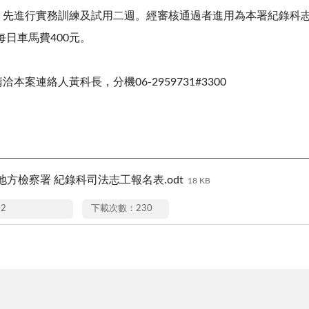
後，先進行實務訓練及試用二週。經審核通過者進用為本署紀錄科
每日車馬費
400
元。
請洽本案連絡人黃科長，分機
06-2959731#3300
方檢察署 紀錄科司法志工報名表.odt
18 KB
02
下載次數：230