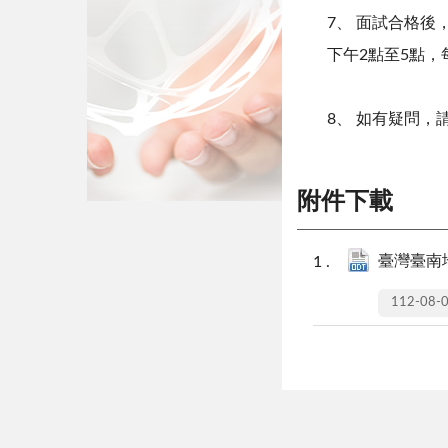
7、 面試合格
下午
2
點至
5
點，
8、 如有疑問，
附件下載
臺灣臺南地
112-08-