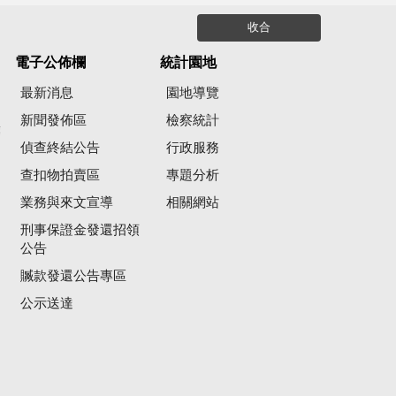
收合
電子公佈欄
統計園地
最新消息
園地導覽
新聞發佈區
檢察統計
彙
偵查終結公告
行政服務
查扣物拍賣區
專題分析
業務與來文宣導
相關網站
刑事保證金發還招領
公告
贓款發還公告專區
公示送達