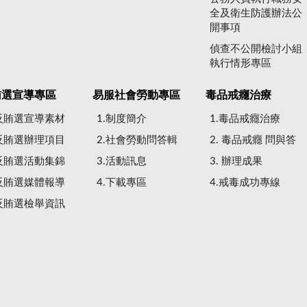
全及衛生防護辦法公
開事項
偵查不公開檢討小組
執行情形專區
賄選宣導專區
易服社會勞動專區
毒品戒癮治療
.反賄選宣導素材
1.制度簡介
1.毒品戒癮治療
.反賄選辦理項目
2.社會勞動問答輯
2. 毒品戒癮 問與答
.反賄選活動集錦
3.活動訊息
3. 辦理成果
.反賄選媒體報導
4.下載專區
4.戒毒成功專線
.反賄選檢舉資訊