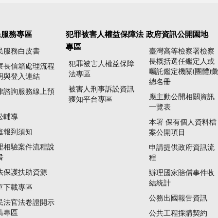
民服務專區
犯罪被害人權益保障法
政府資訊公開園地
專區
民服務白皮書
臺灣高等檢察署檢察
長概括選任鑑定人或
犯罪被害人權益保障
察長信箱處理流程
囑託鑑定機關(團體)
法專區
明與登入連結
總名冊
被害人刑事訴訟資訊
律諮詢服務線上預
應主動公開相關資訊
獲知平台專區
一覽表
訟輔導
本署 保有個人資料檔
庭報到須知
案公開項目
理相驗案件流程說
申請提供政府資訊流
書
程
法保護扶助資源
辦理國家賠償事件收
結統計
單下載專區
公務出國報告資訊
民法官法卷證開示
請專區
公共工程採購契約