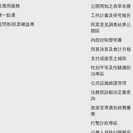
案應用服務
公開周知之表單名冊
律一點通
工作計畫及研究報告
見問答(民眾權益專
民眾意見調查結果公
開區
內部控制聲明書
預算決算及會計月報
支付或接受之補助
性別平等及性騷擾防
治專區
公共設施維護管理
法務部訴願決定書查
詢
政策宣導廣告經費彙
整
打擊詐欺專區
公務人員執行職務安