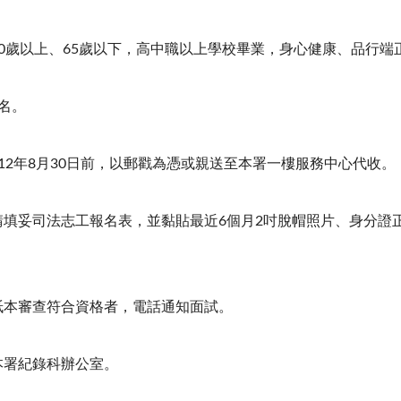
0
歲以上、
65
歲以下，高中職以上學校畢業，身心健康、品行端
名。
12
年
8
月
30
日前，以郵戳為憑或親送至本署一樓服務中心代收。
：請填妥司法志工報名表，並黏貼最近
6
個月
2
吋脫帽照片、身分證
：紙本審查符合資格者，電話通知面試。
本署紀錄科辦公室。