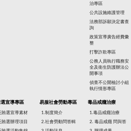
治專區
公共設施維護管理
法務部訴願決定書查
詢
政策宣導廣告經費彙
整
打擊詐欺專區
公務人員執行職務安
全及衛生防護辦法公
開事項
偵查不公開檢討小組
執行情形專區
賄選宣導專區
易服社會勞動專區
毒品戒癮治療
.反賄選宣導素材
1.制度簡介
1.毒品戒癮治療
.反賄選辦理項目
2.社會勞動問答輯
2. 毒品戒癮 問與答
.反賄選活動集錦
3.活動訊息
3. 辦理成果