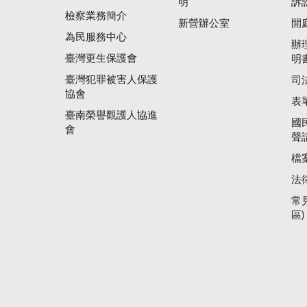
明
訴
檢察業務簡介
新營辦公室
開
為民服務中心
辦
臺灣更生保護會
明
臺灣犯罪被害人保護
司
協會
表
臺南榮譽觀護人協進
國
會
聲
檔
法
常
區)