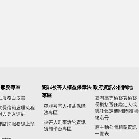
民服務專區
犯罪被害人權益保障法
政府資訊公開園地
專區
民服務白皮書
臺灣高等檢察署檢察
長概括選任鑑定人或
犯罪被害人權益保障
察長信箱處理流程
囑託鑑定機關(團體)
法專區
明與登入連結
總名冊
被害人刑事訴訟資訊
律諮詢服務線上預
應主動公開相關資訊
獲知平台專區
一覽表