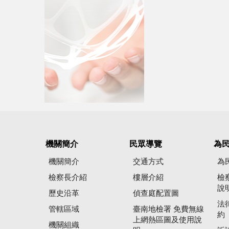
機關簡介
民眾導覽
為
機關簡介
交通方式
為
檢察長介紹
樓層介紹
檢
說
歷史沿革
偵查庭配置圖
法
管轄區域
臺南地檢署 免費無線
約
上網熱區圖及使用說
機關組織