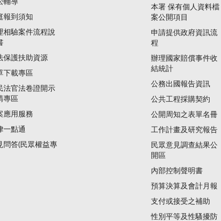
訟輔導
本署 保有個人資料檔
庭報到須知
案公開項目
理相驗案件流程說
申請提供政府資訊流
書
程
法保護扶助資源
辦理國家賠償事件收
結統計
單下載專區
公務出國報告資訊
民法官法卷證開示
請專區
公共工程採購契約
案應用服務
公開周知之表單名冊
律一點通
工作計畫及研究報告
見問答(民眾權益專
民眾意見調查結果公
開區
內部控制聲明書
預算決算及會計月報
支付或接受之補助
性別平等及性騷擾防