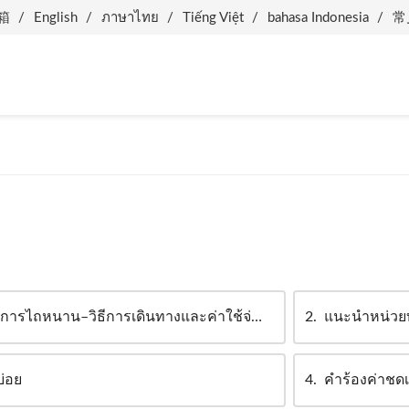
箱
English
ภาษาไทย
Tiếng Việt
bahasa Indonesia
常
รไถหนาน–วิธีการเดินทางและค่าใช้จ่ายโดยประมาณ
2
แนะนำหน่วย
บ่อย
4
คำร้องค่าชด