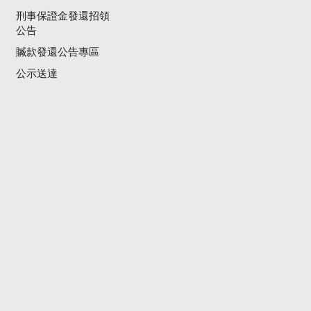
刑事保證金發還招領
公告
贓款發還公告專區
公示送達