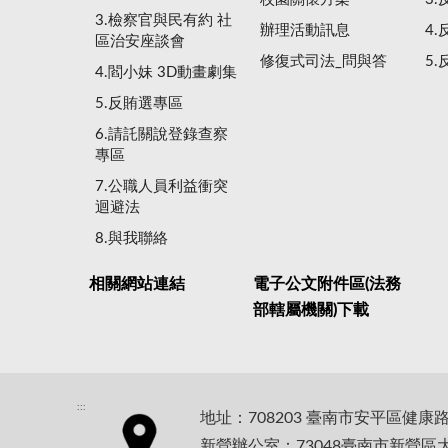
3.檢察官與民有約 社
辦理活動訊息
4
區治安座談會
修復式司法_問與答
5
4.閻小妹 3D動畫劇集
5.反賄選專區
6.請託關說登錄查察
專區
7.公職人員利益衝突
迴避法
8.與我聯絡
相關網站連結
電子公文附件區(法務
部轄屬機關)下載
:::
地址：708203 臺南市安平區健康
新營辦公室：73048臺南市新營區