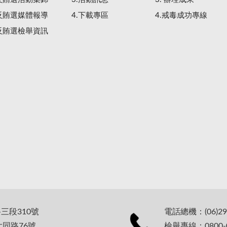
.反賄選媒體報導
4.下載專區
4.戒毒成功專線
.反賄選檢舉資訊
路三段310號
電話總機：(06)29
大同路76號
檢舉專線：0800-0