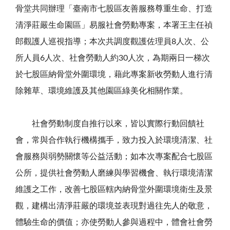
骨堂共同辦理「臺南市七股區友善服務尊重生命、打造
清淨莊嚴生命園區」易服社會勞動專案，本署王主任禎
郎觀護人巡視指導；本次共調度觀護佐理員
8
人次、公
所人員
6
人次、社會勞動人約
30
人次，為期兩日一梯次
於七股區納骨堂外圍環境，藉此專案新收勞動人進行清
除雜草、環境維護及其他園區綠美化相關作業。
社會勞動制度自推行以來，皆以實際行動回饋社
會，常與合作執行機構攜手，致力投入於環境清潔、社
會服務與弱勢關懷等公益活動；如本次專案配合七股區
公所，提供社會勞動人磨練與學習機會、執行環境清潔
維護之工作，改善七股區轄內納骨堂外圍環境衛生及景
觀，建構出清淨莊嚴的環境並表現對過往先人的敬意，
體驗生命的價值；亦使勞動人參與過程中，體會社會勞