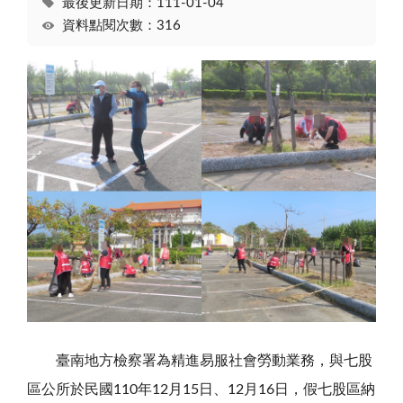
最後更新日期：111-01-04
資料點閱次數：316
臺南地方檢察署為精進易服社會勞動業務，與七股
區公所於民國
110
年
12
月
15
日、
12
月
16
日，假七股區納