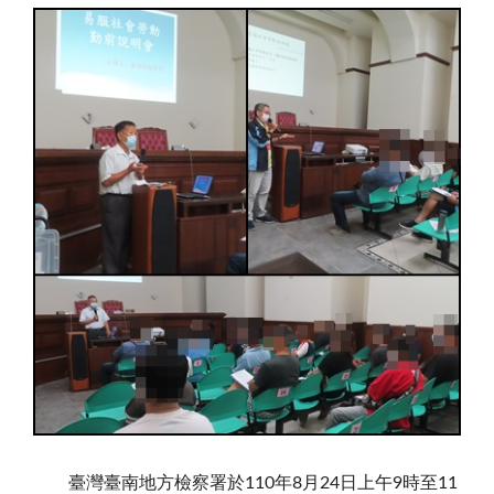
臺灣臺南地方檢察署於
110
年
8
月
24
日上午
9
時至
11