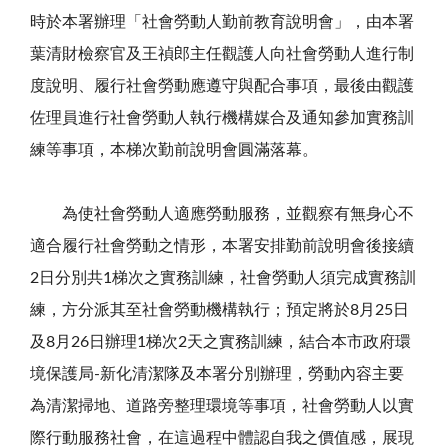
時於本署辦理「社會勞動人勤前教育說明會」，由本署
葉清財檢察官及王禎郎主任觀護人向社會勞動人進行制
度說明、履行社會勞動應遵守與配合事項，最後由觀護
佐理員進行社會勞動人執行機構媒合及通知參加實務訓
練等事項，本梯次勤前說明會圓滿落幕。
為使社會勞動人適應勞動服務，並觀察有無身心不
適合履行社會勞動之情形，本署安排勤前說明會後接續
2
日分別共
1
梯次之實務訓練，社會勞動人須完成實務訓
練，方分派其至社會勞動機構執行；預定將於
8
月
25
日
及
8
月
26
日辦理
1
梯次
2
天之實務訓練，結合本市政府環
境保護局
-
新化清潔隊及本署分別辦理，勞動內容主要
為清潔掃地、道路旁整理環境等事項，社會勞動人以實
際行動服務社會，在這過程中體認自我之價值感，展現