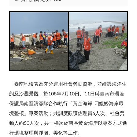
臺南地檢署為充分運用社會勞動資源，並維護海洋生
態及沙灘景觀，於
108
年
7
月
10
日、
11
日與臺南市環境
保護局南區清潔隊合作執行「黃金海岸
-
四鯤鯓海岸環
境整頓」專案活動；共調度觀護佐理員
6
人次、社會勞
動人約
50
人次，共一梯次於南區黃金海岸以專案方式進
行環境整理與淨灘、美化等工作。