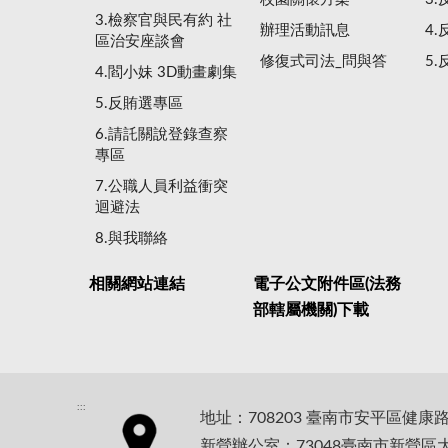
3.檢察官與民有約 社
辦理活動訊息
4
區治安座談會
修復式司法_問與答
5
4.閻小妹 3D動畫劇集
5.反賄選專區
6.請託關說登錄查察
專區
7.公職人員利益衝突
迴避法
8.與我聯絡
相關網站連結
電子公文附件區(法務
部轄屬機關)下載
:::
地址：708203 臺南市安平區健康
新營辦公室：73048臺南市新營區