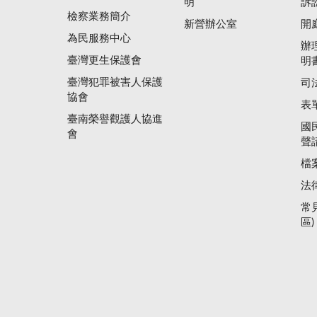
明
訴
檢察業務簡介
新營辦公室
開
為民服務中心
辦
臺灣更生保護會
明
臺灣犯罪被害人保護
司
協會
表
臺南榮譽觀護人協進
國
會
聲
檔
法
常
區)