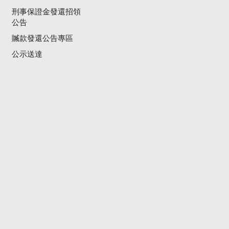
刑事保證金發還招領
公告
贓款發還公告專區
公示送達