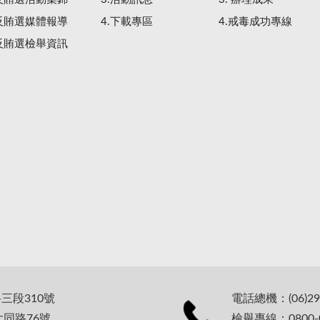
.反賄選媒體報導
4.下載專區
4.戒毒成功專線
.反賄選檢舉資訊
路三段310號
電話總機：(06)29
大同路76號
檢舉專線：0800-0