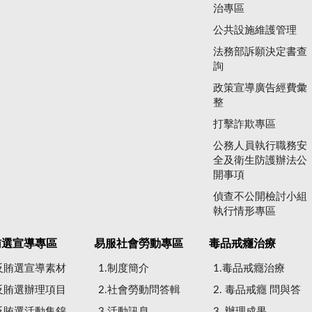
治專區
公共設施維護管理
法務部訴願決定書查
詢
政策宣導廣告經費彙
整
打擊詐欺專區
公務人員執行職務安
全及衛生防護辦法公
開事項
偵查不公開檢討小組
執行情形專區
賄選宣導專區
易服社會勞動專區
毒品戒癮治療
.反賄選宣導素材
1.制度簡介
1.毒品戒癮治療
.反賄選辦理項目
2.社會勞動問答輯
2. 毒品戒癮 問與答
.反賄選活動集錦
3.活動訊息
3. 辦理成果