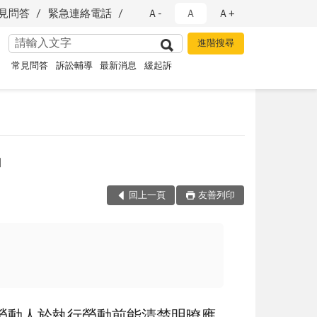
見問答
緊急連絡電話
Ａ-
Ａ
Ａ+
常見問答
訴訟輔導
最新消息
緩起訴
」
回上一頁
友善列印
勞動人於執行勞動前能清楚明暸應