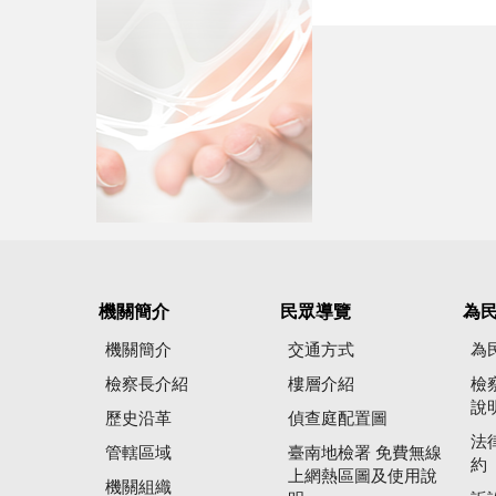
機關簡介
民眾導覽
為
機關簡介
交通方式
為
檢察長介紹
樓層介紹
檢
說
歷史沿革
偵查庭配置圖
法
管轄區域
臺南地檢署 免費無線
約
上網熱區圖及使用說
機關組織