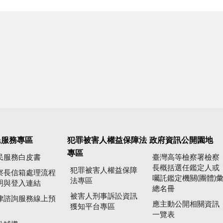
民服務專區
犯罪被害人權益保障法
政府資訊公開園地
專區
民服務白皮書
臺灣高等檢察署檢察
長概括選任鑑定人或
犯罪被害人權益保障
察長信箱處理流程
囑託鑑定機關(團體)
法專區
明與登入連結
總名冊
被害人刑事訴訟資訊
律諮詢服務線上預
應主動公開相關資訊
獲知平台專區
一覽表