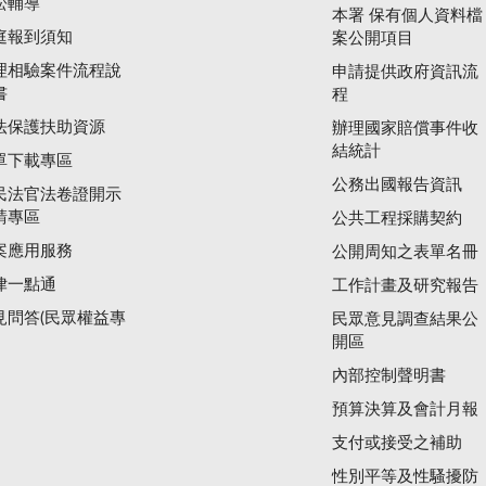
訟輔導
本署 保有個人資料檔
庭報到須知
案公開項目
理相驗案件流程說
申請提供政府資訊流
書
程
法保護扶助資源
辦理國家賠償事件收
結統計
單下載專區
公務出國報告資訊
民法官法卷證開示
請專區
公共工程採購契約
案應用服務
公開周知之表單名冊
律一點通
工作計畫及研究報告
見問答(民眾權益專
民眾意見調查結果公
開區
內部控制聲明書
預算決算及會計月報
支付或接受之補助
性別平等及性騷擾防