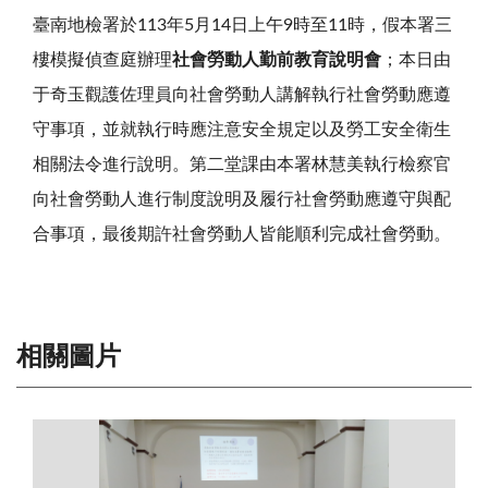
臺南地檢署於
113
年
5
月
14
日上午
9
時至
11
時，假本署三
樓模擬偵查庭辦理
社會勞動人勤前教育說明會
；本日由
于奇玉觀護佐理員向社會勞動人講解執行社會勞動應遵
守事項，並就執行時應注意安全規定以及勞工安全衛生
相關法令進行說明。第二堂課由本署林慧美執行檢察官
向社會勞動人進行制度說明及履行社會勞動應遵守與配
合事項，最後期許社會勞動人皆能順利完成社會勞動。
相關圖片