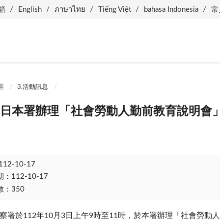
箱
English
ภาษาไทย
Tiếng Việt
bahasa Indonesia
常
區
3.活動訊息
月3日本署辦理「社會勞動人勤前教育說明會
112-10-17
112-10-17
：350
察署於
112
年
10
月
3
日上午
9
時至
11
時，於本署辦理「社會勞動人