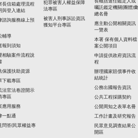
長概括選任鑑定人或
犯罪被害人權益保障
察長信箱處理流程
囑託鑑定機關(團體)
法專區
明與登入連結
總名冊
被害人刑事訴訟資訊
律諮詢服務線上預
應主動公開相關資訊
獲知平台專區
一覽表
訟輔導
本署 保有個人資料檔
庭報到須知
案公開項目
理相驗案件流程說
申請提供政府資訊流
書
程
法保護扶助資源
辦理國家賠償事件收
結統計
單下載專區
公務出國報告資訊
民法官法卷證開示
請專區
公共工程採購契約
案應用服務
公開周知之表單名冊
律一點通
工作計畫及研究報告
見問答(民眾權益專
民眾意見調查結果公
開區