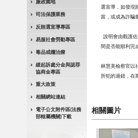
廉政園地
選宣導，如發現
司法保護業務
當，或成為詐騙
反賄選宣導專區
說明會由觀護佐
易服社會勞動專區
間是否能順利完
毒品戒癮治療
緩起訴處分金與認罪
林慧美檢察官以
協商金專區
所犯的過錯，在
重大政策
相關網站連結
電子公文附件區(法務
相關圖片
部轄屬機關)下載