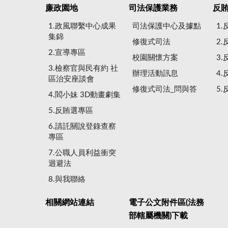
廉政園地
司法保護業務
反
1.政風聯繫中心成果
司法保護中心及據點
1
集錦
修復式司法
2
2.宣導專區
校園關懷方案
3
3.檢察官與民有約 社
辦理活動訊息
4
區治安座談會
修復式司法_問與答
5
4.閻小妹 3D動畫劇集
5.反賄選專區
6.請託關說登錄查察
專區
7.公職人員利益衝突
迴避法
8.與我聯絡
相關網站連結
電子公文附件區(法務
部轄屬機關)下載