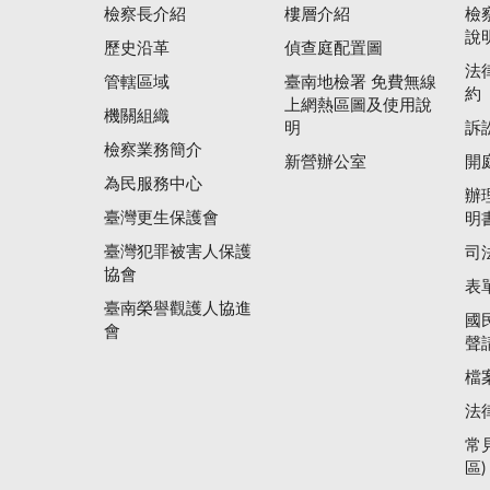
檢察長介紹
樓層介紹
檢
說
歷史沿革
偵查庭配置圖
法
管轄區域
臺南地檢署 免費無線
約
上網熱區圖及使用說
機關組織
明
訴
檢察業務簡介
新營辦公室
開
為民服務中心
辦
臺灣更生保護會
明
臺灣犯罪被害人保護
司
協會
表
臺南榮譽觀護人協進
國
會
聲
檔
法
常
區)