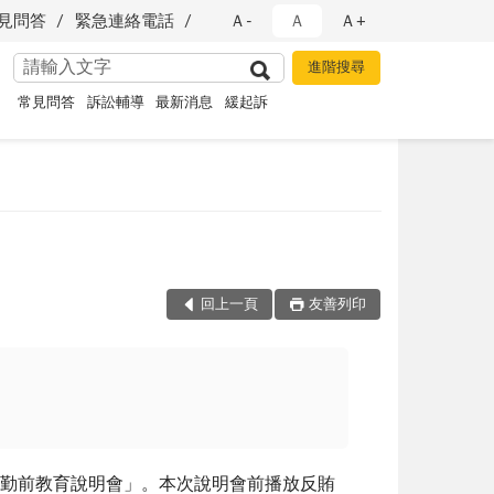
見問答
緊急連絡電話
Ａ-
Ａ
Ａ+
常見問答
訴訟輔導
最新消息
緩起訴
」
回上一頁
友善列印
勤前教育說明會」。本次說明會前播放反賄