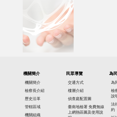
機關簡介
民眾導覽
為
機關簡介
交通方式
為
檢察長介紹
樓層介紹
檢
說
歷史沿革
偵查庭配置圖
法
管轄區域
臺南地檢署 免費無線
約
上網熱區圖及使用說
機關組織