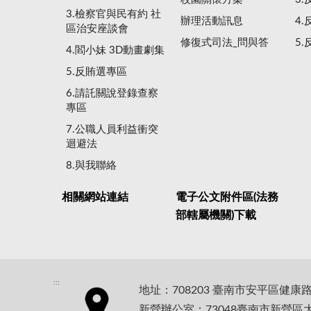
3.檢察官與民有約 社
辦理活動訊息
4
區治安座談會
修復式司法_問與答
5
4.閻小妹 3D動畫劇集
5.反賄選專區
6.請託關說登錄查察
專區
7.公職人員利益衝突
迴避法
8.與我聯絡
相關網站連結
電子公文附件區(法務
部轄屬機關)下載
:::
地址：708203 臺南市安平區健康
新營辦公室：73048臺南市新營區