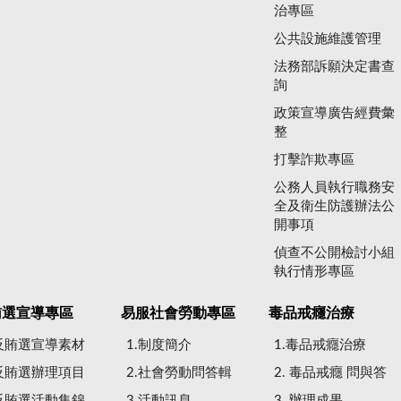
治專區
公共設施維護管理
法務部訴願決定書查
詢
政策宣導廣告經費彙
整
打擊詐欺專區
公務人員執行職務安
全及衛生防護辦法公
開事項
偵查不公開檢討小組
執行情形專區
賄選宣導專區
易服社會勞動專區
毒品戒癮治療
.反賄選宣導素材
1.制度簡介
1.毒品戒癮治療
.反賄選辦理項目
2.社會勞動問答輯
2. 毒品戒癮 問與答
.反賄選活動集錦
3.活動訊息
3. 辦理成果