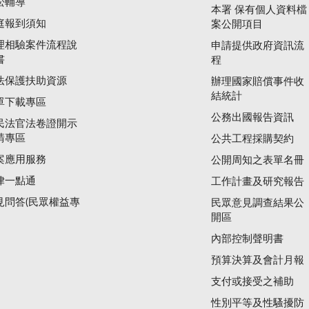
訟輔導
本署 保有個人資料檔
庭報到須知
案公開項目
理相驗案件流程說
申請提供政府資訊流
書
程
法保護扶助資源
辦理國家賠償事件收
結統計
單下載專區
公務出國報告資訊
民法官法卷證開示
請專區
公共工程採購契約
案應用服務
公開周知之表單名冊
律一點通
工作計畫及研究報告
見問答(民眾權益專
民眾意見調查結果公
開區
內部控制聲明書
預算決算及會計月報
支付或接受之補助
性別平等及性騷擾防