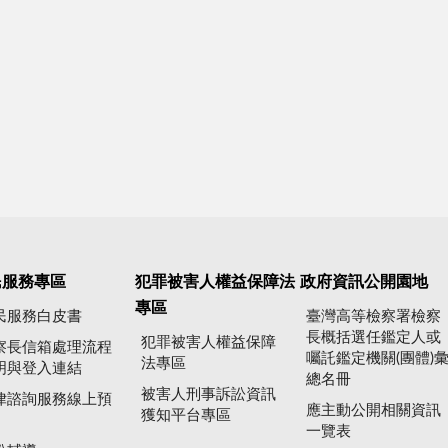
民服務專區
犯罪被害人權益保障法
政府資訊公開園地
專區
民服務白皮書
臺灣高等檢察署檢察
長概括選任鑑定人或
犯罪被害人權益保障
察長信箱處理流程
囑託鑑定機關(團體)
法專區
明與登入連結
總名冊
被害人刑事訴訟資訊
律諮詢服務線上預
應主動公開相關資訊
獲知平台專區
一覽表