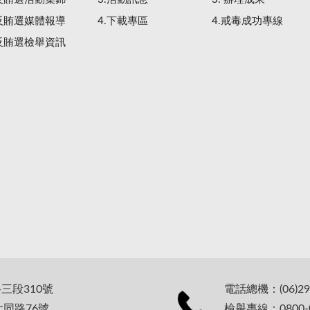
.反賄選媒體報導
4.下載專區
4.戒毒成功專線
.反賄選檢舉資訊
路三段310號
電話總機：(06)29
大同路76號
檢舉專線：0800-0