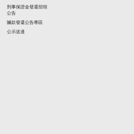
刑事保證金發還招領
公告
贓款發還公告專區
公示送達