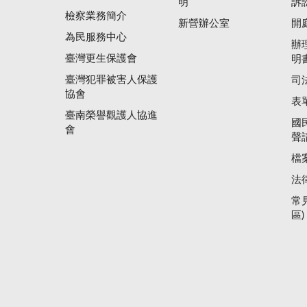
明
訴
檢察業務簡介
新營辦公室
開
為民服務中心
辦
臺灣更生保護會
明
臺灣犯罪被害人保護
司
協會
表
臺南榮譽觀護人協進
國
會
聲
檔
法
常
區)