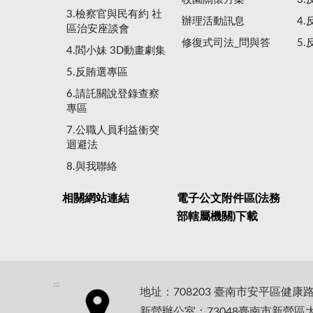
3.檢察官與民有約 社
辦理活動訊息
4
區治安座談會
修復式司法_問與答
5
4.閻小妹 3D動畫劇集
5.反賄選專區
6.請託關說登錄查察
專區
7.公職人員利益衝突
迴避法
8.與我聯絡
相關網站連結
電子公文附件區(法務
部轄屬機關)下載
:::
地址：708203 臺南市安平區健康
新營辦公室：73048臺南市新營區