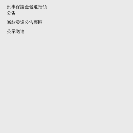
刑事保證金發還招領
公告
贓款發還公告專區
公示送達