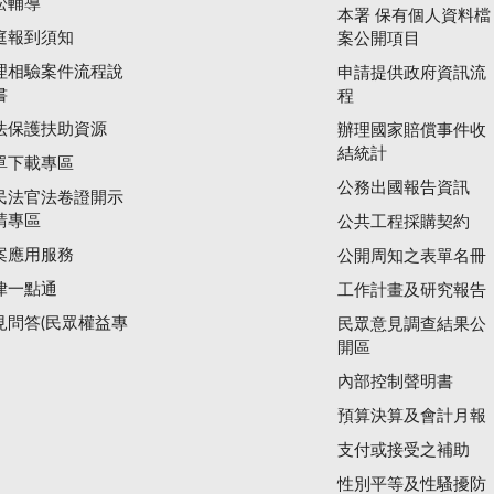
訟輔導
本署 保有個人資料檔
庭報到須知
案公開項目
理相驗案件流程說
申請提供政府資訊流
書
程
法保護扶助資源
辦理國家賠償事件收
結統計
單下載專區
公務出國報告資訊
民法官法卷證開示
請專區
公共工程採購契約
案應用服務
公開周知之表單名冊
律一點通
工作計畫及研究報告
見問答(民眾權益專
民眾意見調查結果公
開區
內部控制聲明書
預算決算及會計月報
支付或接受之補助
性別平等及性騷擾防