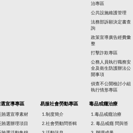
治專區
公共設施維護管理
法務部訴願決定書查
詢
政策宣導廣告經費彙
整
打擊詐欺專區
公務人員執行職務安
全及衛生防護辦法公
開事項
偵查不公開檢討小組
執行情形專區
賄選宣導專區
易服社會勞動專區
毒品戒癮治療
.反賄選宣導素材
1.制度簡介
1.毒品戒癮治療
.反賄選辦理項目
2.社會勞動問答輯
2. 毒品戒癮 問與答
.反賄選活動集錦
3.活動訊息
3. 辦理成果