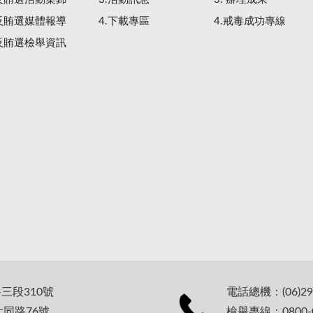
.反賄選媒體報導
4.下載專區
4.戒毒成功專線
.反賄選檢舉資訊
路三段310號
電話總機：(06)29
大同路76號
檢舉專線：0800-0