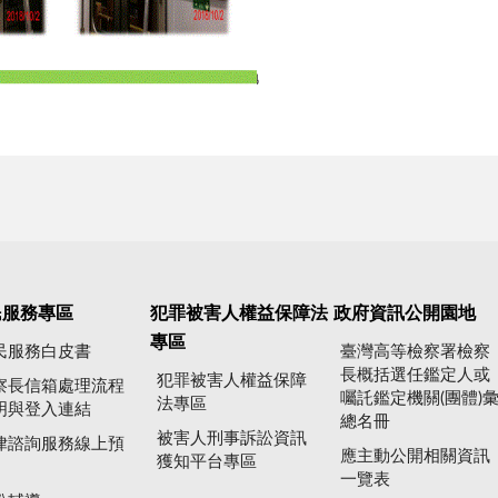
民服務專區
犯罪被害人權益保障法
政府資訊公開園地
專區
民服務白皮書
臺灣高等檢察署檢察
長概括選任鑑定人或
犯罪被害人權益保障
察長信箱處理流程
囑託鑑定機關(團體)
法專區
明與登入連結
總名冊
被害人刑事訴訟資訊
律諮詢服務線上預
應主動公開相關資訊
獲知平台專區
一覽表