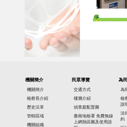
機關簡介
民眾導覽
為
機關簡介
交通方式
為
檢察長介紹
樓層介紹
檢
說
歷史沿革
偵查庭配置圖
法
管轄區域
臺南地檢署 免費無線
約
上網熱區圖及使用說
機關組織