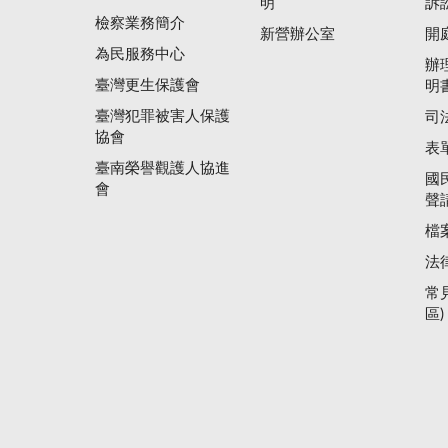
明
訴
檢察業務簡介
新營辦公室
開
為民服務中心
辦
臺灣更生保護會
明
臺灣犯罪被害人保護
司
協會
表
臺南榮譽觀護人協進
國
會
聲
檔
法
常
區)