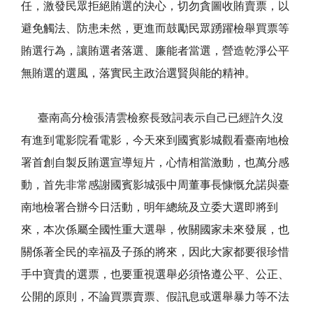
任，激發民眾拒絕賄選的決心，切勿貪圖收賄賣票，以
避免觸法、防患未然，更進而鼓勵民眾踴躍檢舉買票等
賄選行為，讓賄選者落選、廉能者當選，營造乾淨公平
無賄選的選風，落實民主政治選賢與能的精神。
臺南高分檢張清雲檢察長致詞表示自己已經許久沒
有進到電影院看電影，今天來到國賓影城觀看臺南地檢
署首創自製反賄選宣導短片，心情相當激動，也萬分感
動，首先非常感謝國賓影城張中周董事長慷慨允諾與臺
南地檢署合辦今日活動，明年總統及立委大選即將到
來，本次係屬全國性重大選舉，攸關國家未來發展，也
關係著全民的幸福及子孫的將來，因此大家都要很珍惜
手中寶貴的選票，也要重視選舉必須恪遵公平、公正、
公開的原則，不論買票賣票、假訊息或選舉暴力等不法