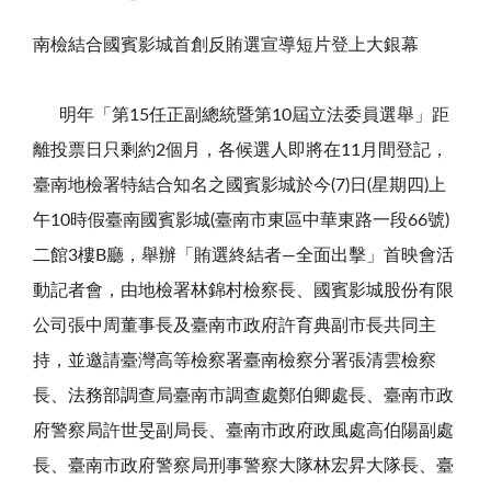
南檢結合國賓影城首創反賄選宣導短片登上大銀幕
明年「第
15
任正副總統暨第
10
屆立法委員選舉」距
離投票日只剩約
2
個月，各候選人即將在
11
月間登記，
臺南地檢署特結合知名之國賓影城於今
(7)
日
(
星期四
)
上
午
10
時假臺南國賓影城
(
臺南市東區中華東路一段
66
號
)
二館
3
樓
B
廳，舉辦「賄選終結者
—
全面出擊」首映會活
動記者會，由地檢署林錦村檢察長、國賓影城股份有限
公司張中周董事長及臺南市政府許育典副市長共同主
持，並邀請臺灣高等檢察署臺南檢察分署張清雲檢察
長、法務部調查局臺南市調查處鄭伯卿處長、臺南市政
府警察局許世旻副局長、臺南市政府政風處高伯陽副處
長、臺南市政府警察局刑事警察大隊林宏昇大隊長、臺