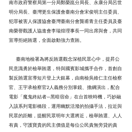
南市政府警察局第一分局鄭榮崑分局長、永康分局呂世
明分局長、臺灣更生保護會臺南分會宋俊明主任委員、
犯罪被害人保護協會臺灣臺南分會龔甫青主任委員及臺
南榮譽觀護人協進會李瑞煌理事長一同出席與會，共同
宣導拒絕賄選，全面啟動強力查賄。
臺南地檢署為將反賄選觀念深植民眾心中，提昇公
民意識勇於檢舉賄選，特與國賓影城攜手合作，首創自
製反賄選宣導短片登上大銀幕，由南檢吳維仁主任檢察
官、王宇承檢察官
2
人義務分別掌鏡、擔綱演出，配合
電影「魔鬼終結者
—
黑暗宿命」在台首映時機，巧妙融
入該系列電影橋段，運用幽默活潑的拍攝手法，拉近與
民眾的距離，提醒民眾明年大選將近，檢舉賄選、人人
有責，守護寶貴的民主價值是每位公民責無旁貸的責