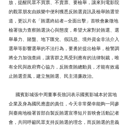
放，提醒民眾不買票、不賣票、要檢舉，讓來到電影院
的觀眾朋友由娛樂中便利獲悉反賄選資訊及檢舉賄選管
道，更以片名「賄選終結者
—
全面出擊」首映會象徵地
檢署強力查察賄選決心與態度，希望大家對於賄選、選
舉暴力、賭盤、地下匯兌、假訊息、境外資金非法介入
選舉等影響選舉的不法行為，要勇於提出檢舉，檢警調
將全力加強查緝，讓害群之馬受到應有的法律制裁，唯
有全民與政府齊心協力，反賄查賄總動員，才能有效遏
止賄選歪風，建立無賄選、民主清廉政治。
國賓影城張中周董事長致詞表示國賓影城本於當地
企業及身為國民應盡的責任，今天非常榮幸能夠一同參
與臺南地檢署首部自製反賄選宣導短片首映會活動記者
會，共同呼籲民眾支持反賄選的理念，而反賄選的意義