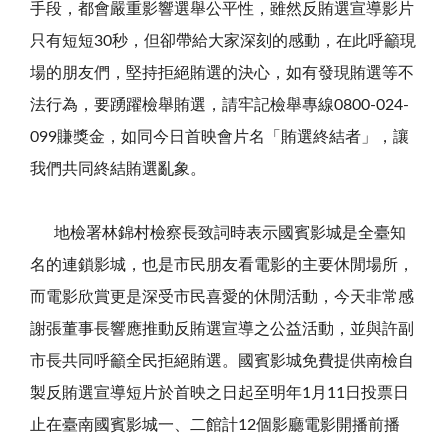
手段，都會嚴重影響選舉公平性，雖然反賄選宣導影片
只有短短
30
秒，但卻帶給大家深刻的感動，在此呼籲現
場的朋友們，堅持拒絕賄選的決心，如有發現賄選等不
法行為，要踴躍檢舉賄選，請牢記檢舉專線
0800-024-
099
賺獎金，如同今日首映會片名「賄選終結者」，讓
我們共同終結賄選亂象。
地檢署林錦村檢察長致詞時表示國賓影城是全臺知
名的連鎖影城，也是市民朋友看電影的主要休閒場所，
而電影欣賞更是深受市民喜愛的休閒活動，今天非常感
謝張董事長響應推動反賄選宣導之公益活動，並與許副
市長共同呼籲全民拒絕賄選。國賓影城免費提供南檢自
製反賄選宣導短片於首映之日起至明年
1
月
11
日投票日
止在臺南國賓影城一、二館計
12
個影廳電影開播前播