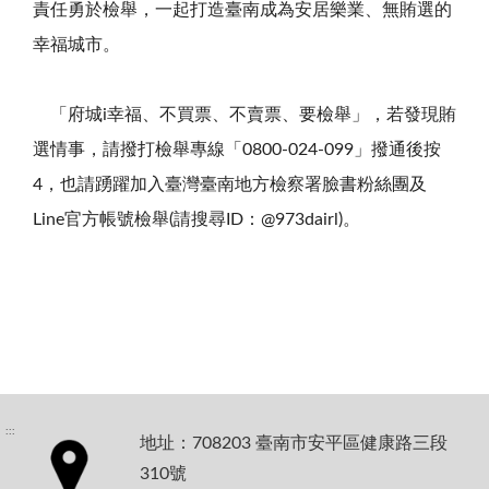
責任勇於檢舉，一起打造臺南成為安居樂業、無賄選的
幸福城市。
「府城
i
幸福、不買票、不賣票、要檢舉」，若發現賄
選情事，請撥打檢舉專線「
0800-024-099
」撥通後按
4
，也請踴躍加入臺灣臺南地方檢察署臉書粉絲團及
Line
官方帳號檢舉
(
請搜尋
ID
：
@973dairl)
。
:::
地址：708203 臺南市安平區健康路三段
310號