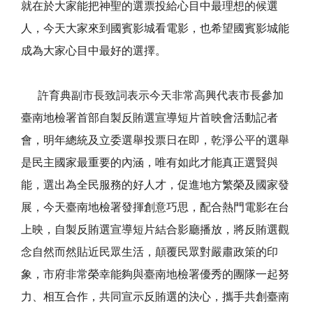
就在於大家能把神聖的選票投給心目中最理想的候選
人，今天大家來到國賓影城看電影，也希望國賓影城能
成為大家心目中最好的選擇。
許育典副市長致詞表示今天非常高興代表市長參加
臺南地檢署首部自製反賄選宣導短片首映會活動記者
會，明年總統及立委選舉投票日在即，乾淨公平的選舉
是民主國家最重要的內涵，唯有如此才能真正選賢與
能，選出為全民服務的好人才，促進地方繁榮及國家發
展，今天臺南地檢署發揮創意巧思，配合熱門電影在台
上映，自製反賄選宣導短片結合影廳播放，將反賄選觀
念自然而然貼近民眾生活，顛覆民眾對嚴肅政策的印
象，市府非常榮幸能夠與臺南地檢署優秀的團隊一起努
力、相互合作，共同宣示反賄選的決心，攜手共創臺南