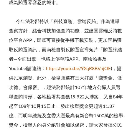
成為賄選零容忍的城市。
今年法務部特以「科技查賄、雲端反賄」作為選舉
查察方針，結合科技加強查賄功能，並建置雲端反賄數
位平台
APP
，民眾可直接從手機下載安裝，更加容易獲
取反賄選資訊，而南檢自製反賄選宣導短片「賄選終結
者
—
全面出擊」也將上傳至該
APP
、南檢臉書及
Youtube(
請連結：
https://youtu.be/9XqR8BVnjOE
)，提
供民眾瀏覽。此外，檢舉賄選有三大好處「賺獎金、做
功德、會保密」，經法務部統計
107
年地方公職人員選
舉查賄情形，各地檢署共查獲
19,922
人涉案，又自
84
年
起至
108
年
10
月
15
日止，發出檢舉獎金更超過
11.37
億，而明年總統及立委大選最高有新台幣
1500
萬的檢舉
獎金，檢舉人的身分絕對會加以保密，請大家發揮公民