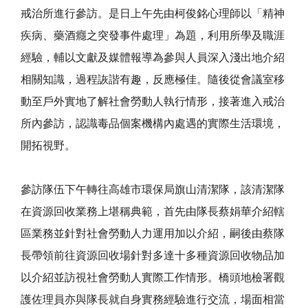
戒治所進行參訪。是日上午先由柯俊銘心理師以「精神
疾病、藥酒癮之突發事件處理」為題，利用所學及職涯
經驗，輔以文獻及媒體報導為參與人員深入淺出地介紹
相關知識，過程詼諧有趣，反應極佳。隨後從會議室移
動至戶外實地了解社會勞動人執行情形，接著進入戒治
所內參訪，認識毒品個案機構內處遇的實際生活環境，
開拓視野。
參訪隊伍下午轉往高雄市環保局旗山清潔隊，該清潔隊
在資源回收業務上堪稱典範，首先由隊長蔡娟華介紹轄
區業務並針對社會勞動人力運用加以介紹，嗣後由蔡隊
長帶領前往資源回收場針對多達十多種資源回收物品加
以介紹並訪視社會勞動人實際工作情形。橋頭地檢署觀
護佐理員亦與隊長就自身實務經驗進行交流，場面相當