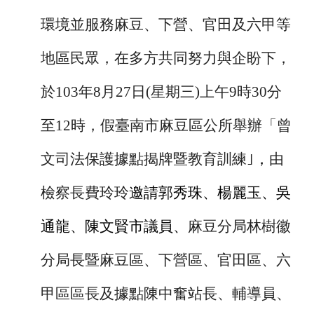
環境並服務麻豆、下營、官田及六甲等
地區民眾，在多方共同努力與企盼下，
於
103
年
8
月
27
日
(
星期三
)
上午
9
時
30
分
至
12
時，假臺南市麻豆區公所舉辦「曾
文司法保護據點揭牌暨教育訓練｣
，
由
檢察長費玲玲
邀請郭秀珠、楊麗玉、吳
通龍、陳文賢市議員、
麻豆分局林樹徽
分局長暨麻豆區、下營區、官田區、六
甲區區長及據點陳中奮站長、輔導員、