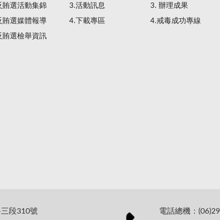
.反賄選活動集錦
3.活動訊息
3. 辦理成果
.反賄選媒體報導
4.下載專區
4.戒毒成功專線
.反賄選檢舉資訊
路三段310號
電話總機：(06)29