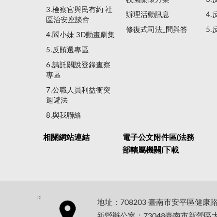
3.檢察官與民有約 社
辦理活動訊息
4
區治安座談會
修復式司法_問與答
5
4.閻小妹 3D動畫劇集
5.反賄選專區
6.請託關說登錄查察
專區
7.公職人員利益衝突
迴避法
8.與我聯絡
相關網站連結
電子公文附件區(法務
部轄屬機關)下載
:::
地址：708203 臺南市安平區健康
新營辦公室：73048臺南市新營區