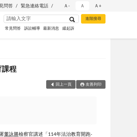
見問答
緊急連絡電話
Ａ-
Ａ
Ａ+
常見問答
訴訟輔導
最新消息
緩起訴
育課程
回上一頁
友善列印
署
董詠勝
檢察官講述「114年法治教育開跑-