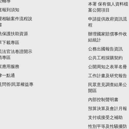
訟輔導
本署 保有個人資料檔
庭報到須知
案公開項目
理相驗案件流程說
申請提供政府資訊流
書
程
法保護扶助資源
辦理國家賠償事件收
結統計
單下載專區
公務出國報告資訊
民法官法卷證開示
請專區
公共工程採購契約
案應用服務
公開周知之表單名冊
律一點通
工作計畫及研究報告
見問答(民眾權益專
民眾意見調查結果公
開區
內部控制聲明書
預算決算及會計月報
支付或接受之補助
性別平等及性騷擾防