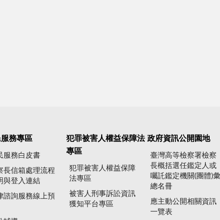
民服務專區
犯罪被害人權益保障法
政府資訊公開園地
專區
民服務白皮書
臺灣高等檢察署檢察
長概括選任鑑定人或
犯罪被害人權益保障
察長信箱處理流程
囑託鑑定機關(團體)
法專區
明與登入連結
總名冊
被害人刑事訴訟資訊
律諮詢服務線上預
應主動公開相關資訊
獲知平台專區
一覽表