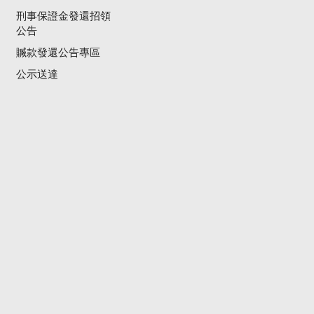
刑事保證金發還招領
公告
贓款發還公告專區
公示送達