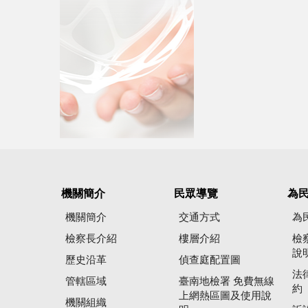
機關簡介
民眾導覽
為
機關簡介
交通方式
為
檢察長介紹
樓層介紹
檢
說
歷史沿革
偵查庭配置圖
法
管轄區域
臺南地檢署 免費無線
約
上網熱區圖及使用說
機關組織