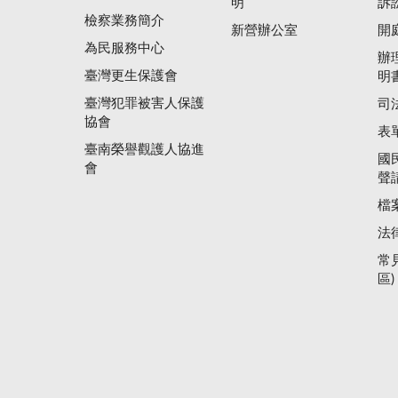
明
訴
檢察業務簡介
新營辦公室
開
為民服務中心
辦
臺灣更生保護會
明
臺灣犯罪被害人保護
司
協會
表
臺南榮譽觀護人協進
國
會
聲
檔
法
常
區)