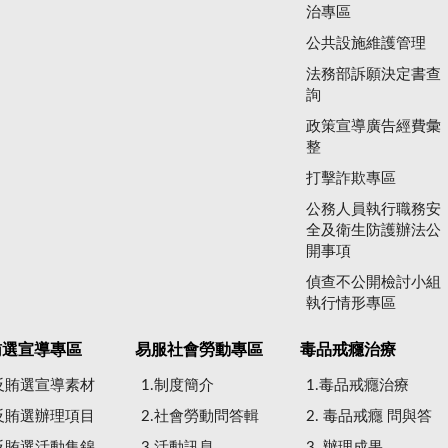
治專區
公共設施維護管理
法務部訴願決定書查
詢
政策宣導廣告經費彙
整
打擊詐欺專區
公務人員執行職務安
全及衛生防護辦法公
開事項
偵查不公開檢討小組
執行情形專區
賄選宣導專區
易服社會勞動專區
毒品戒癮治療
.反賄選宣導素材
1.制度簡介
1.毒品戒癮治療
.反賄選辦理項目
2.社會勞動問答輯
2. 毒品戒癮 問與答
.反賄選活動集錦
3.活動訊息
3. 辦理成果