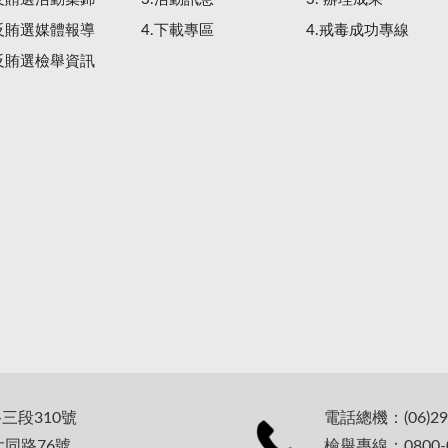
.反賄選媒體報導
4.下載專區
4.戒毒成功專線
.反賄選檢舉資訊
路三段310號
電話總機：(06)29
大同路76號
檢舉專線：0800-0