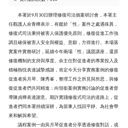
本署於9月30日辦理修復司法個案研討會，本署主
任觀護人佘青樺表示，有鑑於「性」案件之處遇殊異，
修復式司法秉持被害人保護優先原則，修復促進工作強
調且確保被害人安全與權益、意願，方得進行。本場落
實案件實務研討，延續今年兩場「性」議題講座，還原
修復機制的支持與厚度。佘主任對促進者的專業投入及
積極熱忱表達誠摯感謝，肯定今天分享實務案例的修復
促進者吳月琴、陳秀峯，整理工作之所見與所思，與修
復促進者們共同精進；向領銜案例實務討論的促進者督
導陳貞樺表達謝意。期許實踐修復式司法的道路上，促
進者們同本署持續深耕，為當事人找回平靜、為社會帶
來和解與希望。
議程案例一由吳月琴促進者分享透過修復對話，成