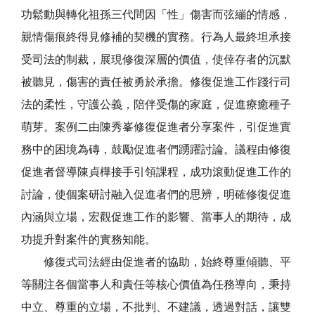
功鬆動與轉化祖孫三代間因「性」傷害而弦繃的情感，
親情傷痕終得見修補的契機的實務。行為人最終坦承接
受司法的制裁，展現修復深層的價值，使倖存者的沉默
被聽見，傷害的責任被勇於承擔。修復促進工作踐行司
法的柔性，守護公義，陪伴受傷的家庭，促進療癒種子
萌芽。案例二由陳秀峯修復促進者分享案件，引促進實
務中的困境為磚，鼓勵促進者們踴躍討論。議程由修復
促進者督導陳貞樺接手引領課程，成功滾動促進工作的
討論，使個案研討融入促進者們的思辨，明確修復促進
內涵與立場，宏觀促進工作的影響、當事人的期待，成
功提升對案件的實務知能。
修復式司法經由促進者的協助，始終尊重傾聽、平
等關注各個當事人和責任等核心價值為任務導向，秉持
中立、尊重的立場，不批判、不建議，透過對話，讓雙