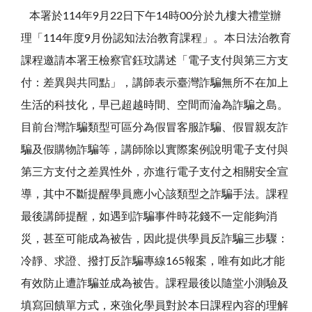
本署於
114
年
9
月
22
日下午
14
時
00
分於九樓大禮堂辦
理「
114
年度
9
月份認知法治教育課程」。本日法治教育
課程邀請本署王檢察官鈺玟講述「電子支付與第三方支
付：差異與共同點」，講師表示臺灣詐騙無所不在加上
生活的科技化，早已超越時間、空間而淪為詐騙之島。
目前台灣詐騙類型可區分為假冒客服詐騙、假冒親友詐
騙及假購物詐騙等，講師除以實際案例說明電子支付與
第三方支付之差異性外，亦進行電子支付之相關安全宣
導，其中不斷提醒學員應小心該類型之詐騙手法。課程
最後講師提醒，如遇到詐騙事件時花錢不一定能夠消
災，甚至可能成為被告，因此提供學員反詐騙三步驟：
冷靜、求證、撥打反詐騙專線165報案，唯有如此才能
有效防止遭詐騙並成為被告。課程最後以隨堂小測驗及
填寫回饋單方式，來強化學員對於本日課程內容的理解