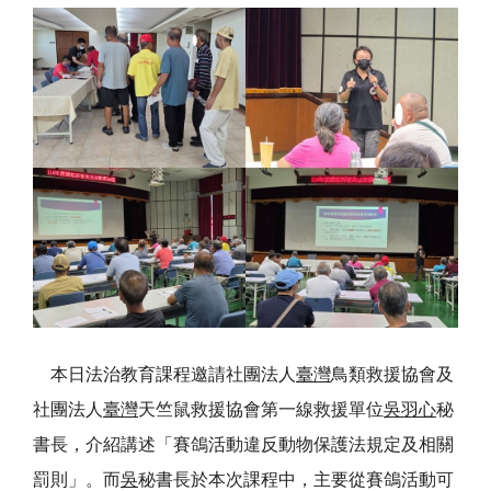
本日法治教育課程邀請社團法人
臺灣
鳥類救援協會及
社團法人
臺灣
天竺鼠救援協會第一線救援單位
吳羽心
秘
書長，介紹講述「賽鴿活動違反動物保護法規定及相關
罰則」。而
吳
秘書長於本次課程中，主要從賽鴿活動可