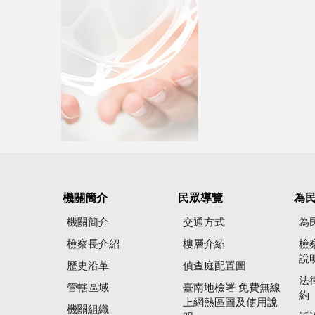
機關簡介
民眾導覽
為
機關簡介
交通方式
為
檢察長介紹
樓層介紹
檢
說
歷史沿革
偵查庭配置圖
法
管轄區域
臺南地檢署 免費無線
約
上網熱區圖及使用說
機關組織