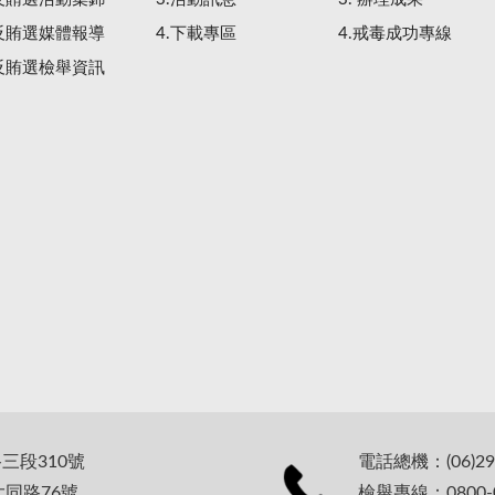
.反賄選媒體報導
4.下載專區
4.戒毒成功專線
.反賄選檢舉資訊
路三段310號
電話總機：(06)29
大同路76號
檢舉專線：0800-0