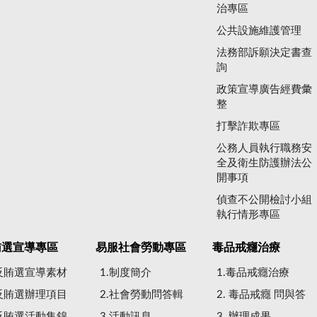
治專區
公共設施維護管理
法務部訴願決定書查
詢
政策宣導廣告經費彙
整
打擊詐欺專區
公務人員執行職務安
全及衛生防護辦法公
開事項
偵查不公開檢討小組
執行情形專區
賄選宣導專區
易服社會勞動專區
毒品戒癮治療
.反賄選宣導素材
1.制度簡介
1.毒品戒癮治療
.反賄選辦理項目
2.社會勞動問答輯
2. 毒品戒癮 問與答
.反賄選活動集錦
3.活動訊息
3. 辦理成果