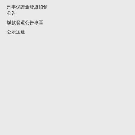
刑事保證金發還招領
公告
贓款發還公告專區
公示送達