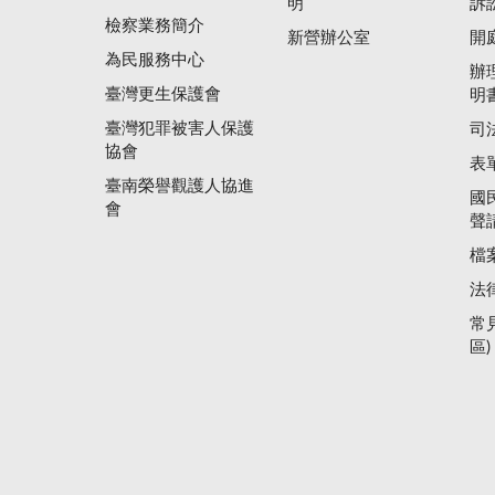
明
訴
檢察業務簡介
新營辦公室
開
為民服務中心
辦
臺灣更生保護會
明
臺灣犯罪被害人保護
司
協會
表
臺南榮譽觀護人協進
國
會
聲
檔
法
常
區)