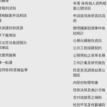
訟輔導
本署 保有個人資料檔
庭報到須知
案公開項目
理相驗案件流程說
申請提供政府資訊流
書
程
法保護扶助資源
辦理國家賠償事件收
結統計
單下載專區
公務出國報告資訊
民法官法卷證開示
請專區
公共工程採購契約
案應用服務
公開周知之表單名冊
律一點通
工作計畫及研究報告
見問答(民眾權益專
民眾意見調查結果公
開區
內部控制聲明書
預算決算及會計月報
支付或接受之補助
性別平等及性騷擾防