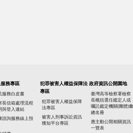
民服務專區
犯罪被害人權益保障法
政府資訊公開園地
專區
民服務白皮書
臺灣高等檢察署檢察
長概括選任鑑定人或
犯罪被害人權益保障
察長信箱處理流程
囑託鑑定機關(團體)
法專區
明與登入連結
總名冊
被害人刑事訴訟資訊
律諮詢服務線上預
應主動公開相關資訊
獲知平台專區
一覽表