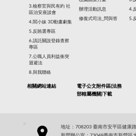
3.檢察官與民有約 社
辦理活動訊息
4
區治安座談會
修復式司法_問與答
5
4.閻小妹 3D動畫劇集
5.反賄選專區
6.請託關說登錄查察
專區
7.公職人員利益衝突
迴避法
8.與我聯絡
相關網站連結
電子公文附件區(法務
部轄屬機關)下載
:::
地址：708203 臺南市安平區健康
新營辦公室：73048臺南市新營區