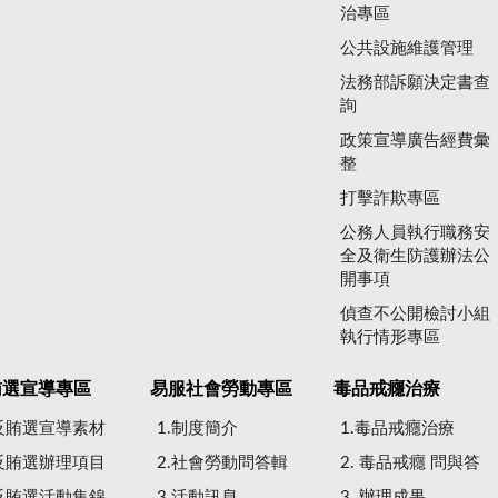
治專區
公共設施維護管理
法務部訴願決定書查
詢
政策宣導廣告經費彙
整
打擊詐欺專區
公務人員執行職務安
全及衛生防護辦法公
開事項
偵查不公開檢討小組
執行情形專區
賄選宣導專區
易服社會勞動專區
毒品戒癮治療
.反賄選宣導素材
1.制度簡介
1.毒品戒癮治療
.反賄選辦理項目
2.社會勞動問答輯
2. 毒品戒癮 問與答
.反賄選活動集錦
3.活動訊息
3. 辦理成果