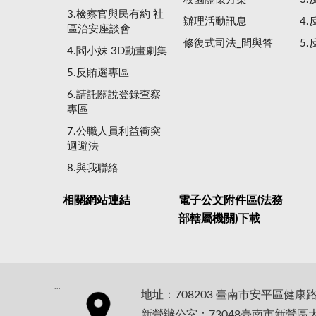
3.檢察官與民有約 社
辦理活動訊息
4
區治安座談會
修復式司法_問與答
5
4.閻小妹 3D動畫劇集
5.反賄選專區
6.請託關說登錄查察
專區
7.公職人員利益衝突
迴避法
8.與我聯絡
相關網站連結
電子公文附件區(法務
部轄屬機關)下載
:::
地址：708203 臺南市安平區健康
新營辦公室：73048臺南市新營區