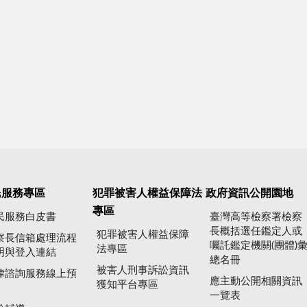
民服務專區
犯罪被害人權益保障法
政府資訊公開園地
專區
民服務白皮書
臺灣高等檢察署檢察
長概括選任鑑定人或
犯罪被害人權益保障
察長信箱處理流程
囑託鑑定機關(團體)
法專區
明與登入連結
總名冊
被害人刑事訴訟資訊
律諮詢服務線上預
應主動公開相關資訊
獲知平台專區
一覽表