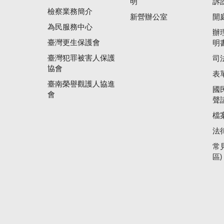
明
訴
檢察業務簡介
新營辦公室
開
為民服務中心
辦
臺灣更生保護會
明
臺灣犯罪被害人保護
司
協會
表
臺南榮譽觀護人協進
國
會
聲
檔
法
常
區)