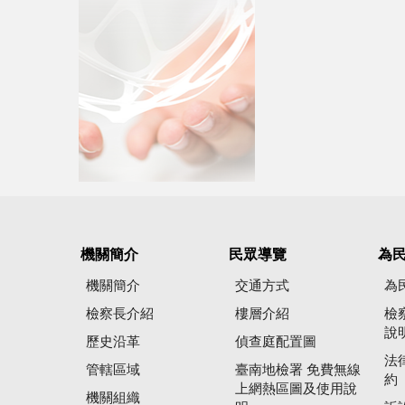
機關簡介
民眾導覽
為
機關簡介
交通方式
為
檢察長介紹
樓層介紹
檢
說
歷史沿革
偵查庭配置圖
法
管轄區域
臺南地檢署 免費無線
約
上網熱區圖及使用說
機關組織