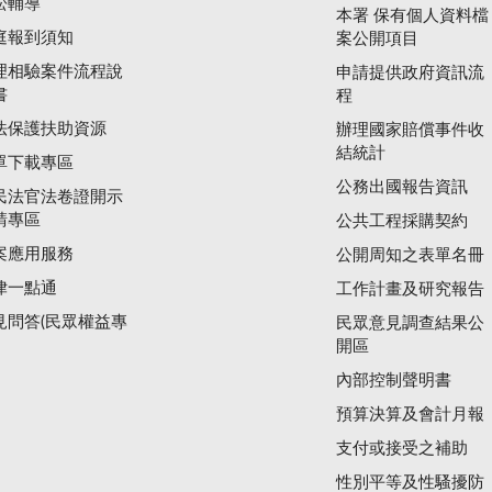
訟輔導
本署 保有個人資料檔
庭報到須知
案公開項目
理相驗案件流程說
申請提供政府資訊流
書
程
法保護扶助資源
辦理國家賠償事件收
結統計
單下載專區
公務出國報告資訊
民法官法卷證開示
請專區
公共工程採購契約
案應用服務
公開周知之表單名冊
律一點通
工作計畫及研究報告
見問答(民眾權益專
民眾意見調查結果公
開區
內部控制聲明書
預算決算及會計月報
支付或接受之補助
性別平等及性騷擾防