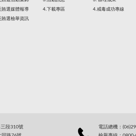
.反賄選媒體報導
4.下載專區
4.戒毒成功專線
.反賄選檢舉資訊
路三段310號
電話總機：(06)29
大同路76號
檢舉專線：0800-0