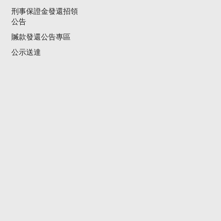
刑事保證金發還招領
公告
贓款發還公告專區
公示送達