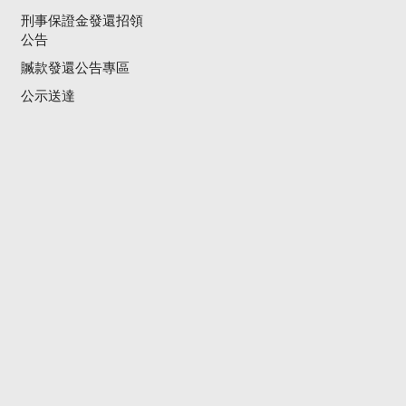
刑事保證金發還招領
公告
贓款發還公告專區
公示送達