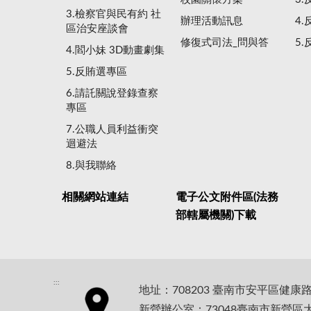
3.檢察官與民有約 社
辦理活動訊息
4
區治安座談會
修復式司法_問與答
5
4.閻小妹 3D動畫劇集
5.反賄選專區
6.請託關說登錄查察
專區
7.公職人員利益衝突
迴避法
8.與我聯絡
相關網站連結
電子公文附件區(法務
部轄屬機關)下載
:::
地址：708203 臺南市安平區健康
新營辦公室：73048臺南市新營區