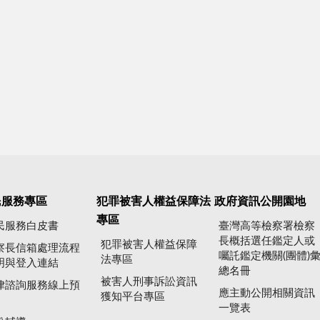
民服務專區
犯罪被害人權益保障法
政府資訊公開園地
專區
民服務白皮書
臺灣高等檢察署檢察
長概括選任鑑定人或
犯罪被害人權益保障
察長信箱處理流程
囑託鑑定機關(團體)
法專區
明與登入連結
總名冊
被害人刑事訴訟資訊
律諮詢服務線上預
應主動公開相關資訊
獲知平台專區
一覽表