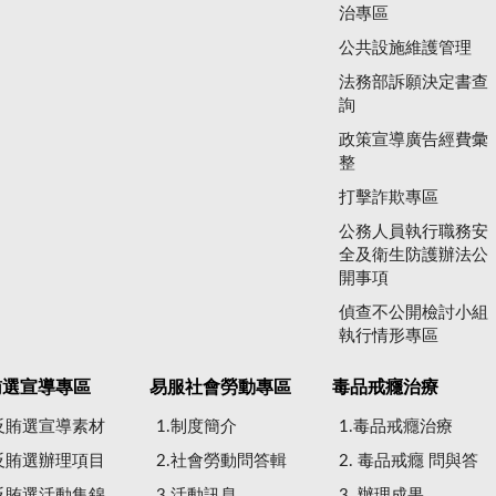
治專區
公共設施維護管理
法務部訴願決定書查
詢
政策宣導廣告經費彙
整
打擊詐欺專區
公務人員執行職務安
全及衛生防護辦法公
開事項
偵查不公開檢討小組
執行情形專區
賄選宣導專區
易服社會勞動專區
毒品戒癮治療
.反賄選宣導素材
1.制度簡介
1.毒品戒癮治療
.反賄選辦理項目
2.社會勞動問答輯
2. 毒品戒癮 問與答
.反賄選活動集錦
3.活動訊息
3. 辦理成果