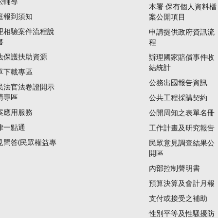
訟輔導
本署 保有個人資料檔
庭報到須知
案公開項目
理相驗案件流程說
申請提供政府資訊流
書
程
法保護扶助資源
辦理國家賠償事件收
結統計
單下載專區
公務出國報告資訊
民法官法卷證開示
請專區
公共工程採購契約
案應用服務
公開周知之表單名冊
律一點通
工作計畫及研究報告
見問答(民眾權益專
民眾意見調查結果公
開區
內部控制聲明書
預算決算及會計月報
支付或接受之補助
性別平等及性騷擾防