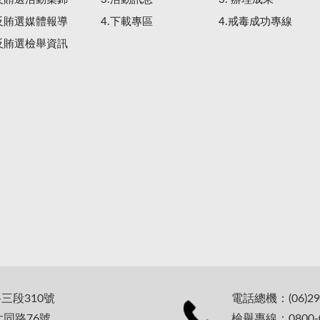
.反賄選媒體報導
4.下載專區
4.戒毒成功專線
.反賄選檢舉資訊
路三段310號
電話總機：(06)29
大同路76號
檢舉專線：0800-0