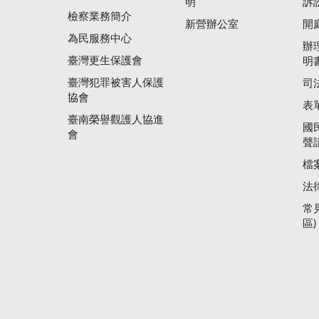
明
訴
檢察業務簡介
新營辦公室
開
為民服務中心
辦
臺灣更生保護會
明
臺灣犯罪被害人保護
司
協會
表
臺南榮譽觀護人協進
國
會
聲
檔
法
常
區)