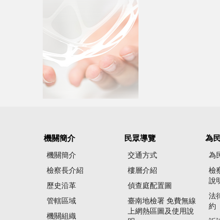
機關簡介
民眾導覽
為
機關簡介
交通方式
為
檢察長介紹
樓層介紹
檢
說
歷史沿革
偵查庭配置圖
法
管轄區域
臺南地檢署 免費無線
約
上網熱區圖及使用說
機關組織