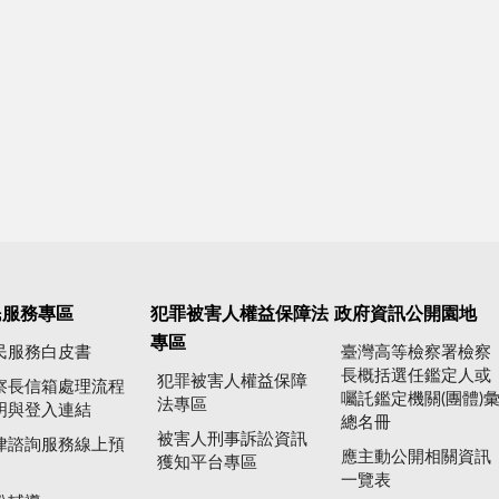
民服務專區
犯罪被害人權益保障法
政府資訊公開園地
專區
民服務白皮書
臺灣高等檢察署檢察
長概括選任鑑定人或
犯罪被害人權益保障
察長信箱處理流程
囑託鑑定機關(團體)
法專區
明與登入連結
總名冊
被害人刑事訴訟資訊
律諮詢服務線上預
應主動公開相關資訊
獲知平台專區
一覽表