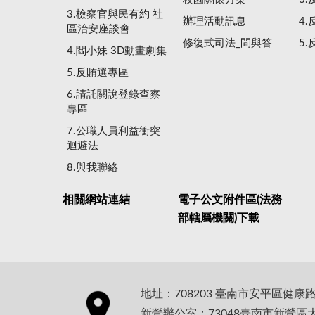
3.檢察官與民有約 社
辦理活動訊息
4
區治安座談會
修復式司法_問與答
5
4.閻小妹 3D動畫劇集
5.反賄選專區
6.請託關說登錄查察
專區
7.公職人員利益衝突
迴避法
8.與我聯絡
相關網站連結
電子公文附件區(法務
部轄屬機關)下載
:::
地址：708203 臺南市安平區健康
新營辦公室：73048臺南市新營區