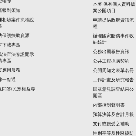
訟輔導
本署 保有個人資料檔
庭報到須知
案公開項目
理相驗案件流程說
申請提供政府資訊流
書
程
法保護扶助資源
辦理國家賠償事件收
結統計
單下載專區
公務出國報告資訊
民法官法卷證開示
請專區
公共工程採購契約
案應用服務
公開周知之表單名冊
律一點通
工作計畫及研究報告
見問答(民眾權益專
民眾意見調查結果公
開區
內部控制聲明書
預算決算及會計月報
支付或接受之補助
性別平等及性騷擾防