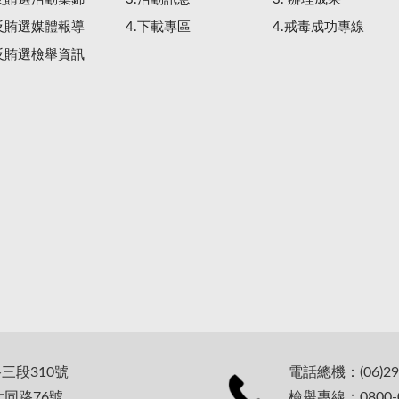
.反賄選媒體報導
4.下載專區
4.戒毒成功專線
.反賄選檢舉資訊
路三段310號
電話總機：(06)29
大同路76號
檢舉專線：0800-0