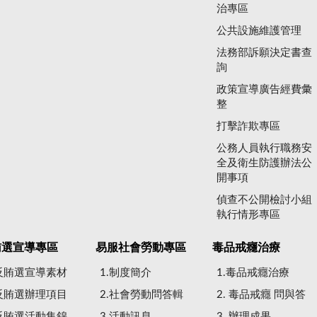
治專區
公共設施維護管理
法務部訴願決定書查
詢
政策宣導廣告經費彙
整
打擊詐欺專區
公務人員執行職務安
全及衛生防護辦法公
開事項
偵查不公開檢討小組
執行情形專區
賄選宣導專區
易服社會勞動專區
毒品戒癮治療
.反賄選宣導素材
1.制度簡介
1.毒品戒癮治療
.反賄選辦理項目
2.社會勞動問答輯
2. 毒品戒癮 問與答
.反賄選活動集錦
3.活動訊息
3. 辦理成果