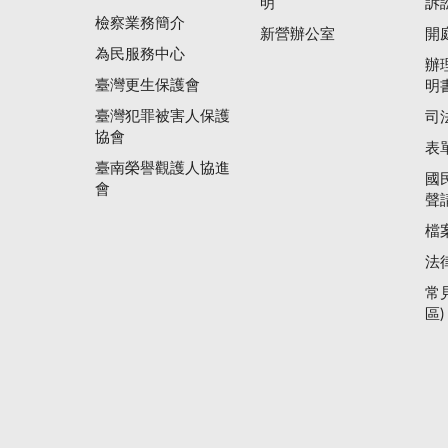
明
訴
檢察業務簡介
新營辦公室
開
為民服務中心
辦
臺灣更生保護會
明
臺灣犯罪被害人保護
司
協會
表
臺南榮譽觀護人協進
國
會
聲
檔
法
常
區)