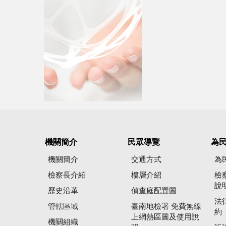
機關簡介
民眾導覽
為
機關簡介
交通方式
為
檢察長介紹
樓層介紹
檢
說
歷史沿革
偵查庭配置圖
法
管轄區域
臺南地檢署 免費無線
約
上網熱區圖及使用說
機關組織