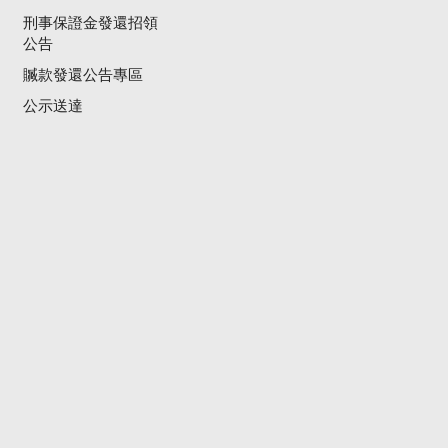
刑事保證金發還招領
公告
贓款發還公告專區
公示送達