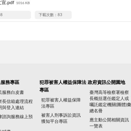
宣.pdf
1016 KB
08
下載次數：83
民服務專區
犯罪被害人權益保障法
政府資訊公開園地
專區
民服務白皮書
臺灣高等檢察署檢察
長概括選任鑑定人或
犯罪被害人權益保障
察長信箱處理流程
囑託鑑定機關(團體)
法專區
明與登入連結
總名冊
被害人刑事訴訟資訊
律諮詢服務線上預
應主動公開相關資訊
獲知平台專區
一覽表