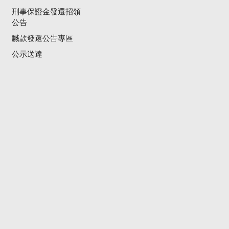
刑事保證金發還招領
公告
贓款發還公告專區
公示送達