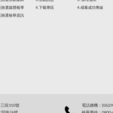
.反賄選媒體報導
4.下載專區
4.戒毒成功專線
.反賄選檢舉資訊
路三段310號
電話總機：(06)29
大同路76號
檢舉專線：0800-0