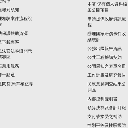
訟輔導
本署 保有個人資料檔
庭報到須知
案公開項目
理相驗案件流程說
申請提供政府資訊流
書
程
法保護扶助資源
辦理國家賠償事件收
結統計
單下載專區
公務出國報告資訊
民法官法卷證開示
請專區
公共工程採購契約
案應用服務
公開周知之表單名冊
律一點通
工作計畫及研究報告
見問答(民眾權益專
民眾意見調查結果公
開區
內部控制聲明書
預算決算及會計月報
支付或接受之補助
性別平等及性騷擾防