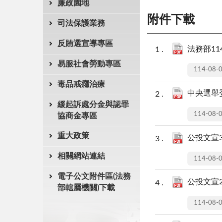
廉政園地
附件下載
司法保護業務
反賄選宣導專區
法務部11
易服社會勞動專區
114-08-
毒品戒癮治療
中央選舉委
緩起訴處分金與認罪
114-08-
協商金專區
重大政策
公投文宣3.
相關網站連結
114-08-
電子公文附件區(法務
公投文宣2.
部轄屬機關)下載
114-08-