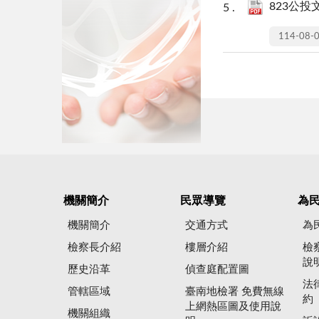
823公投文
114-08-
機關簡介
民眾導覽
為
機關簡介
交通方式
為
檢察長介紹
樓層介紹
檢
說
歷史沿革
偵查庭配置圖
法
管轄區域
臺南地檢署 免費無線
約
上網熱區圖及使用說
機關組織