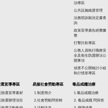
治專區
公共設施維護管理
法務部訴願決定書查
詢
政策宣導廣告經費彙
整
打擊詐欺專區
公務人員執行職務安
全及衛生防護辦法公
開事項
偵查不公開檢討小組
執行情形專區
賄選宣導專區
易服社會勞動專區
毒品戒癮治療
.反賄選宣導素材
1.制度簡介
1.毒品戒癮治療
.反賄選辦理項目
2.社會勞動問答輯
2. 毒品戒癮 問與答
.反賄選活動集錦
3.活動訊息
3. 辦理成果