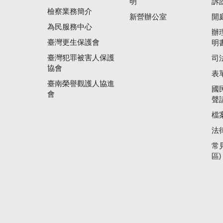
明
訴
檢察業務簡介
新營辦公室
開
為民服務中心
辦
臺灣更生保護會
明
臺灣犯罪被害人保護
司
協會
表
臺南榮譽觀護人協進
國
會
聲
檔
法
常
區)