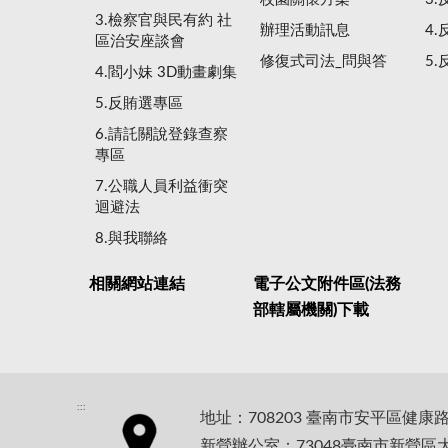
3.檢察官與民有約 社
辦理活動訊息
4
區治安座談會
修復式司法_問與答
5
4.閻小妹 3D動畫劇集
5.反賄選專區
6.請託關說登錄查察
專區
7.公職人員利益衝突
迴避法
8.與我聯絡
相關網站連結
電子公文附件區(法務
部轄屬機關)下載
:::
地址：708203 臺南市安平區健康
新營辦公室：73048臺南市新營區