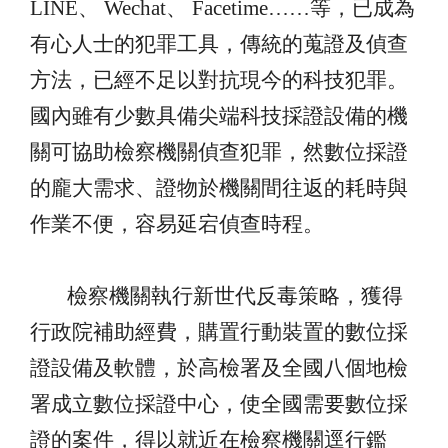
LINE
、
Wechat
、
Facetime……
等，已成為
有心人士的犯罪工具，傳統的蒐證及偵查
方法，已經不足以對抗現今的科技犯罪。
國內雖有少數具備尖端科技採證設備的機
關可協助檢察機關偵查犯罪，然數位採證
的龐大需求、證物於機關間往返的耗時與
作業不便，容易延宕偵查時程。
檢察機關執行新世代反毒策略，獲得
行政院補助經費，
購置
行動裝置的數位採
證設備及軟體，於高檢署及全國八個地檢
署成立數位採證中心，使全國需要數位採
證的案件，得以就近在檢察機關逕行鑑