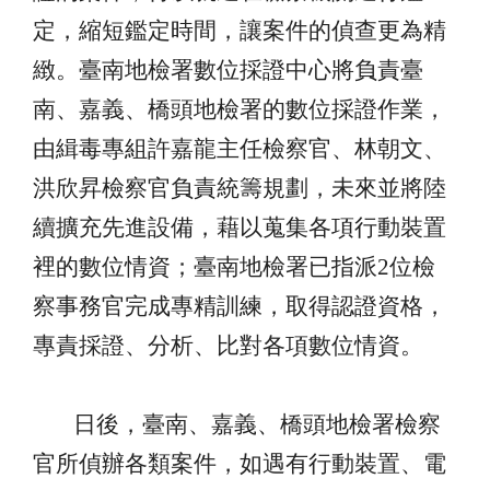
定，縮短鑑定時間，讓案件的偵查更為精
緻。
臺南地檢署數位採證中心將負責臺
南、嘉義、橋頭地檢署的數位採證作業，
由緝毒專組許嘉龍主任檢察官、林朝文、
洪欣昇檢察官負責統籌規劃，未來並將
陸
續擴充先進設備，藉以
蒐集各項行動裝置
裡的數位情資；臺南地檢署已
指派
2
位檢
察事務官完成專精訓練，取得認證資格，
專責採證、分析、比對各項數位情資
。
日後，臺南、嘉義、橋頭地檢署檢察
官所偵辦各類案件，如遇有行動裝置、電