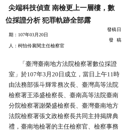
尖端科技偵查 南檢更上一層樓，數
位採證分析 犯罪軌跡全部露
發稿日
期：
107
年
03
月
20
日
發 稿
人：柯怡伶襄閱主任檢察官
「臺灣臺南地方法院檢察署數位採證
室」於
107
年
3
月
20
日成立，當日上午
11
時
由法務部張斗輝常務次長、臺灣高等法院
檢察署王添盛檢察長、臺南高等法院臺南
分院檢察署謝榮盛檢察長、臺灣臺南地方
法院檢察署張文政檢察長共同主持揭牌典
禮，臺南地檢署的主任檢察官、檢察事務