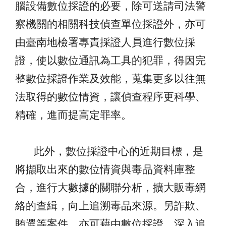
腦設備數位採證的必要，除可送請司法警
察機關的相關科技偵查單位採證外，亦可
由臺南地檢署專責採證人員進行數位採
證，使以數位
通訊為工具的
犯罪
，得因完
整數位採證作
業
及效能，
蒐
集
更
多以
往無
法
取
得的數位情資，讓偵查程
序更
科
學
、
精確
，進而提高
定罪率
。
此外，
數位採證中心的近期目標，是
將擷取出來的數位情資與毒品資料庫整
合，進行大數據的關聯分析，擴大販毒網
絡的查緝，向上追溯毒品來源。另詐欺、
賄選等案件，亦可藉由數位採證，
深入追