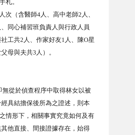
手札。
人次（含醫師
4
人、高中老師
2
人、
人、同心補習班負責人與行政人員
與社工共
2
人、作家好友
1
人、陳
O
星
女父母與夫共
3
人）。
即無從於偵查程序中取得林女以被
分經具結擔保後所為之證述，則本
之情形下，相關事實究竟如何及有
無其他直接、間接證據存在，始得