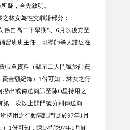
論所疑，合先敘明。
歲之林女為性交罪嫌部分：
女係自高二下學期
5
、
6
月以後方至
補習班班主任、班導師等人證述在
費帳單資料（顯示二人門號於計費
計費金額紀錄）
1
份可知，林女之行
何撥出或傳送簡訊至陳
O
星持用之
有第一次以上開門號分別傳送簡
星所持用之行動電話門號於
97
年
1
月
上）
1
份可知，陳
O
星於
97
年
1
月間