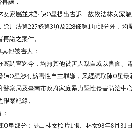
否再議：
林女家屬並未對陳
O
星提出告訴，故依法林女家屬
，除刑法第
227
條第
3
項及
228
條第
1
項部分外，均
署再議之案件。
無其他被害人：
分案調查迄今，均無其他被害人親自或以書面、
發陳
O
星涉有妨害性自主罪嫌，又經調取陳
O
星最
府警察局及臺南市政府家庭暴力暨性侵害防治中
之報案紀錄。
分：
陳
O
星部分：提出林女照片
1
張、林女
98
年
8
月
31