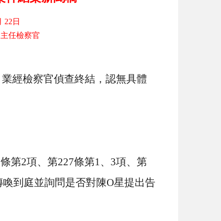
月
22
日
閱主任檢察官
，業經檢察官偵查終結，認無具體
6
條第
2
項、第
227
條第
1
、
3
項、第
傳喚到庭並詢問是否對陳
O
星提出告