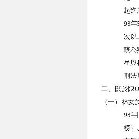
起迄
98
年
次以
較為
星與
刑法
二、
關於陳
（一）
林女
98
年
榜）