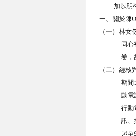
加以明
一、
關於陳
（一）
林女
同心
卷，
（二）
經核
期間
動電
行動
訊、
起至