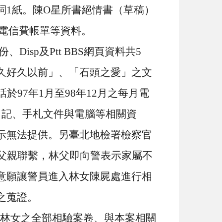
詞
1
紙。陳
O
星所書絕情書（草稿）
電信費帳單等資料。
份、
Disp
及
Ptt BBS
網頁資料共
5
久好久以前」、「石頭之愛」之文
話於
97
年
1
月至
98
年
12
月之每月電
日記、手札文件與電腦等相關資
示無法提供。另臺北地檢署檢察官
父親聯繫，林父即向警表示家屬不
意願讓警員進入林女陳屍處進行相
之蒐證。
林女之全部相驗案卷、與本案相關