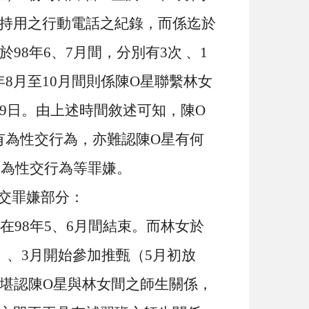
持用之行動電話之紀錄，而係迄於
於
98
年
6
、
7
月間，分別有
3
次 、
1
年
8
月至
10
月間則係陳
O
星聯繫林女
9
日。由上述時間敘述可知，陳
O
有為性交行為，亦難認陳
O
星有何
子為性交行為等罪嫌。
交罪嫌部分：
在
98
年
5
、
6
月間結束。而林女於
）、
3
月開始參加推甄（
5
月初放
堪認陳
O
星與林女間之師生關係，