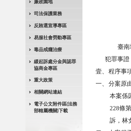
廉政園地
司法保護業務
反賄選宣導專區
易服社會勞動專區
臺南
毒品戒癮治療
犯罪事證
緩起訴處分金與認罪
協商金專區
壹、
程序事
重大政策
一、
分案原
相關網站連結
本案係
電子公文附件區(法務
228
條
部轄屬機關)下載
訴，林