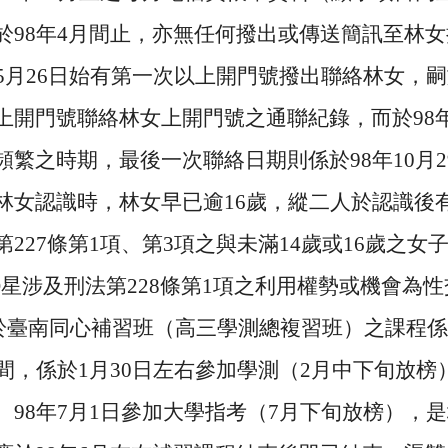
於
98
年
4
月間止，亦無任何撥出或傳送簡訊至林女
5
月
26
日始有第一次以上開門號撥出聯絡林女，嗣
上開門號聯絡林女上開門號之通聯紀錄，而於
98
頻繁之時期，最後一次聯絡日期則係於
98
年
10
月
2
林女認識時，林女早已逾
16
歲，縱二人於認識後
第
227
條第
1
項、第
3
項之與未滿
14
歲或
16
歲之女
O
星涉及刑法第
228
條第
1
項之利用權勢或機會為性
於臺南同心補習班（高三學測總複習班）之課程係
間，係於
1
月
30
日左右參加學測（
2
月中下旬放榜
、
98
年
7
月
1
日參加大學指考（
7
月下旬放榜），是