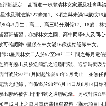
確評斷認定，甚而進一步廓清林女家屬及社會輿
O
星涉及刑法第
227
條第
1
、
3
項之與未滿
14
歲或
16
係
80
年
3
月生，高二、高三時分別係
17
、
18
歲，林
補習班補習，亦據林女之國、高中同學
6
人及同心
故可確認陳
O
星係在林女滿
16
歲後始認識林女。
對陳
O
星與林女二人於
97
至
98
年二年間之每月電信
之所有撥出及發送簡訊之通聯門號、通話時間及
話門號於
97
年
1
月間起迄於
98
年
5
月間止，並無任
電話之紀錄，而係迄於
98
年
6
月
14
日及
8
月
14
日始
撥出聯絡被告上開門號之通聯紀錄
。
另核對陳
O
98
年
12
月止之每月電信費帳單資料（顯示項目同