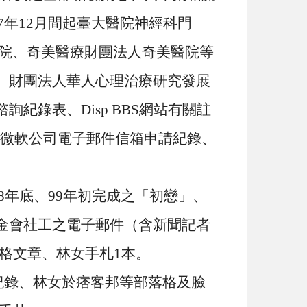
7
年
12
月間起臺大醫院神經科門
醫院、奇美醫療財團法人奇美醫院等
、財團法人華人心理治療研究發展
諮詢紀錄表、
Disp BBS
網站有關註
微軟公司電子郵件信箱申請紀錄、
8
年底、
99
年初完成之「初戀」、
金會社工之電子郵件（含新聞記者
格文章、林女手札
1
本。
紀錄、林女於痞客邦等部落格及臉