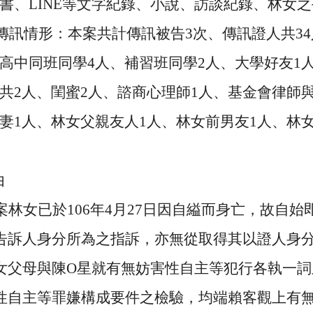
書、
LINE
等文字紀錄、小說、訪談紀錄、林女之
傳訊情形：本案共計傳訊被告
3
次、傳訊證人共
34
高中同班同學
4
人、補習班同學
2
人、大學好友
1
共
2
人、閨蜜
2
人、諮商心理師
1
人、基金會律師
妻
1
人、林女父親友人
1
人、林女前男友
1
人、林
由
案林女已於
106
年
4
月
27
日因自縊而身亡，故自始
告訴人身分所為之指訴，亦無從取得其以證人身
女父母與陳
O
星就有無妨害性自主等犯行各執一詞
性自主等罪嫌構成要件之檢驗，均端賴客觀上有