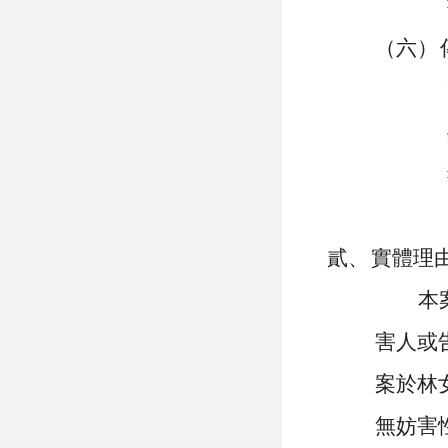
（六）
貳、
實體理
本
害人或
案於林
無妨害