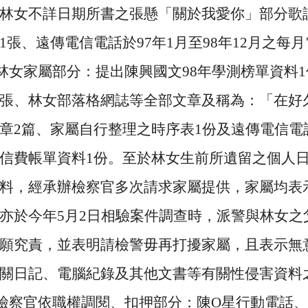
林女不詳日期所書之張懸「關於我愛你」部分歌
1
張、遠傳電信電話於
97
年
1
月至
98
年
12
月之每月
林女家屬部分：提出陳興國文
98
年學測榜單資料
1
張、林女部落格網誌等全部文章及稱為：「在好
章
2
篇、家屬自行整理之時序表
1
份及遠傳電信電
信費帳單資料
1
份。至於林女生前所遺留之個人
料，經承辦檢察官多次請求家屬提供，家屬均表
亦於今年
5
月
2
日相驗案件調查時，派警與林女之
願究責，並表明請檢警毋再打擾家屬，且表示無
關日記、電腦紀錄及其他文書等有關性侵害資料
檢察官依職權調閱、扣押部分：陳
O
星行動電話、