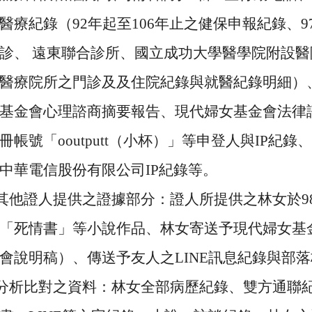
醫療紀錄（
92
年起至
106
年止之健保申報紀錄、
9
診、 遠東聯合診所、國立成功大學醫學院附設
醫療院所之門診及及住院紀錄與就醫紀錄明細）
基金會心理諮商摘要報告、現代婦女基金會法律
冊帳號「
ooutputt
（小杯）」等申登人與
IP
紀錄、
中華電信股份有限公司
IP
紀錄等。
其他證人提供之證據部分：證人所提供之林女於
9
「死情書」等小說作品、林女寄送予現代婦女基
會說明稿）、傳送予友人之
LINE
訊息紀錄與部落
分析比對之資料：林女全部病歷紀錄、雙方通聯