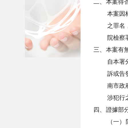
二、
本案得
本案因
之罪名
院檢察
三、
本案有
自本署
訴或告
南市政
涉犯行
四、
證據部
（一）