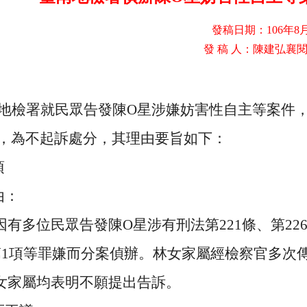
發稿日期：
106
年
8
發 稿 人：陳建弘襄
地檢署就民眾告發陳
O
星涉嫌妨害性自主等案件
，為不起訴處分，其理由要旨如下：
項
由：
因有多位民眾告發陳
O
星涉有刑法第
221
條、第
22
第
1
項等罪嫌而分案偵辦。林女家屬經檢察官多次
女家屬均表明不願提出告訴。