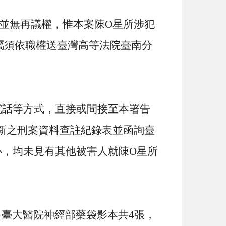
並無再議權，惟本案陳
O
星所涉犯
屬須依職權送臺灣高等法院臺南分
電話等方式，直接或間接至本署告
新之刑案資料查註紀錄表並函詢臺
心，均未見有其他被害人就陳
O
星所
日臺大醫院神經部藥袋影本共
4
張，