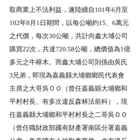
取商業上不法利益，遂陸續自
101
年
6
月至
102
年
8
月
1
日期間，以每公噸約
15
、
6
萬元
之代價，每次
30
公噸，共計向鑫大埔公司
購買
22
次，共達
720.58
公噸，總價值為
1
億
多元之牛樟木。而鑫大埔公司則係由吳氏
3
兄弟，即現為嘉義縣大埔鄉鄉民代表會
主席之大哥吳ＯＯ（曾任嘉義縣大埔鄉和
平村村長、有多次違反森林法前科），現
任嘉義縣大埔鄉和平村村長之二哥吳ＯＯ
（曾任職財政部國有財產署南區分署嘉義