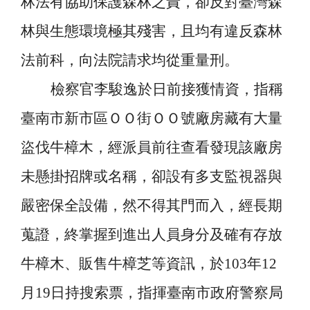
林法有協助保護森林之責，卻反對臺灣森
林與生態環境極其殘害，且均有違反森林
法前科，向法院請求均從重量刑。
檢察官李駿逸於日前接獲情資，指稱
臺南市新市區ＯＯ街ＯＯ號廠房藏有大量
盜伐牛樟木，經派員前往查看發現該廠房
未懸掛招牌或名稱，卻設有多支監視器與
嚴密保全設備，然不得其門而入，經長期
蒐證，終掌握到進出人員身分及確有存放
牛樟木、販售牛樟芝等資訊，於
103
年
12
月
19
日持搜索票，指揮臺南市政府警察局