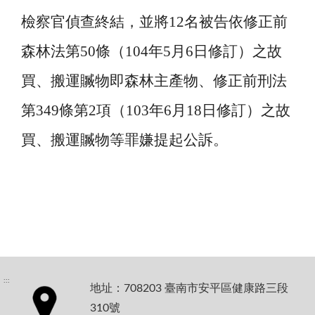
檢察官偵查終結，並將
12
名被告依修正前
森林法第
50
條（
104
年
5
月
6
日修訂）之故
買、搬運贓物即森林主產物、修正前刑法
第
349
條第
2
項（
103
年
6
月
18
日修訂）之故
買、搬運贓物等罪嫌提起公訴。
:::
地址：708203 臺南市安平區健康路三段
310號