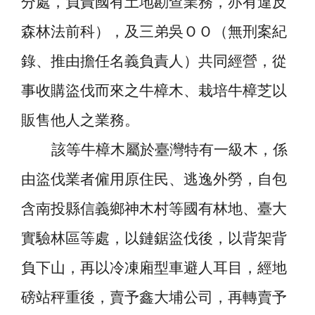
分處，負責國有土地勘查業務，亦有違反
森林法前科），及三弟吳ＯＯ（無刑案紀
錄、推由擔任名義負責人）共同經營，從
事收購盜伐而來之牛樟木、栽培牛樟芝以
販售他人之業務。
該等牛樟木屬於臺灣特有一級木，係
由盜伐業者僱用原住民、逃逸外勞，自包
含南投縣信義鄉神木村等國有林地、臺大
實驗林區等處，以鏈鋸盜伐後，以背架背
負下山，再以冷凍廂型車避人耳目，經地
磅站秤重後，賣予鑫大埔公司，再轉賣予