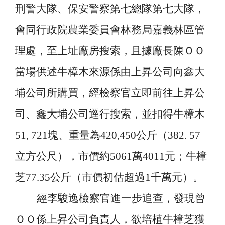
刑警大隊、保安警察第七總隊第七大隊，
會同行政院農業委員會林務局嘉義林區管
理處，至上址廠房搜索，且據廠長陳ＯＯ
當場供述牛樟木來源係由上昇公司向鑫大
埔公司所購買，經檢察官立即前往上昇公
司、鑫大埔公司逕行搜索，並扣得牛樟木
51, 721
塊、重量為
420,450
公斤（
382. 57
立方公尺），市價約
5061
萬
4011
元；牛樟
芝
77.35
公斤（市價初估超過
1
千萬元）。
經李駿逸檢察官進一步追查，發現曾
ＯＯ係上昇公司負責人，欲培植牛樟芝獲