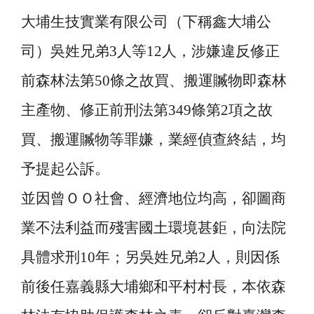
大埔生技實業有限公司（下稱鑫大埔公
司）吳姓兄弟
3
人等
12
人，涉嫌違反修正
前森林法第
50
條之故買、搬運贓物即森林
主產物、修正前刑法第
349
條第
2
項之故
買、搬運贓物等罪嫌，業經偵查終結，均
予提起公訴。
並因曾ＯＯ社會、經濟地位均高，卻圖商
業不法利益而殘害國土環境甚鉅，向法院
具體求刑
10
年；另吳姓兄弟
2
人，則因係
前後任嘉義縣大埔鄉和平村村長，本依森