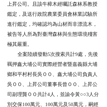
上昇公司。且該牛樟木經囑託森林系教授
鑑定，及送行政院農業委員會林業試驗所
進行鑑定，均確認均為山材而非漂流木，
被告等人所為對臺灣森林與生態環境殘害
極其嚴重。
全案陸續發動
5
次搜索共計
9
處，先後
羈押鑫大埔公司實際經營者暨嘉義縣大埔
鄉和平村村長吳ＯＯ、鑫大埔公司負責人
吳ＯＯ、上昇公司董事長曾ＯＯ、上昇公
司副理龔ＯＯ共計
4
人，並諭令黃○○
3
人分
別交保
100
萬元、
100
萬元及
50
萬元，嗣經