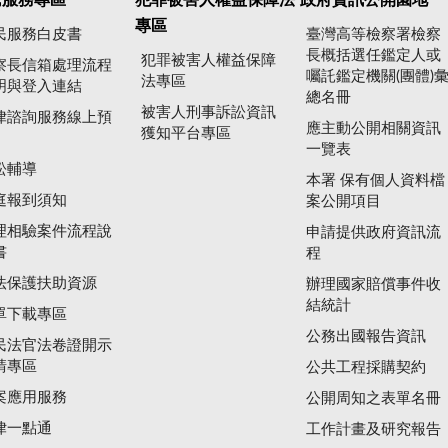
專區
民服務白皮書
臺灣高等檢察署檢察
長概括選任鑑定人或
犯罪被害人權益保障
察長信箱處理流程
囑託鑑定機關(團體)
法專區
明與登入連結
總名冊
被害人刑事訴訟資訊
律諮詢服務線上預
應主動公開相關資訊
獲知平台專區
一覽表
訟輔導
本署 保有個人資料檔
庭報到須知
案公開項目
理相驗案件流程說
申請提供政府資訊流
書
程
法保護扶助資源
辦理國家賠償事件收
結統計
單下載專區
公務出國報告資訊
民法官法卷證開示
請專區
公共工程採購契約
案應用服務
公開周知之表單名冊
律一點通
工作計畫及研究報告