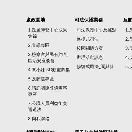
廉政園地
司法保護業務
反
1.政風聯繫中心成果
司法保護中心及據點
1
集錦
修復式司法
2
2.宣導專區
校園關懷方案
3
3.檢察官與民有約 社
辦理活動訊息
4
區治安座談會
修復式司法_問與答
5
4.閻小妹 3D動畫劇集
5.反賄選專區
6.請託關說登錄查察
專區
7.公職人員利益衝突
迴避法
8.與我聯絡