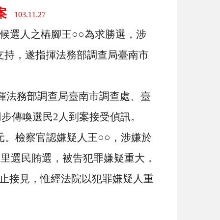
案
103.11.27
候選人之樁腳王○○為求勝選，涉
支持，遂指揮法務部調查局臺南市
揮法務部調查局臺南市調查處、臺
同步傳喚選民
2
人到案接受偵訊。
元。檢察官認嫌疑人王○○，涉嫌於
某里選民賄選，被告犯罪嫌疑重大，
止接見，惟經法院以犯罪嫌疑人重