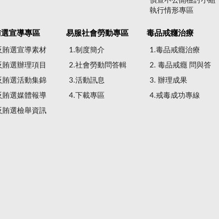
偵查不公開檢討小組
執行情形專區
賄選宣導專區
易服社會勞動專區
毒品戒癮治療
.反賄選宣導素材
1.制度簡介
1.毒品戒癮治療
.反賄選辦理項目
2.社會勞動問答輯
2. 毒品戒癮 問與答
.反賄選活動集錦
3.活動訊息
3. 辦理成果
.反賄選媒體報導
4.下載專區
4.戒毒成功專線
.反賄選檢舉資訊