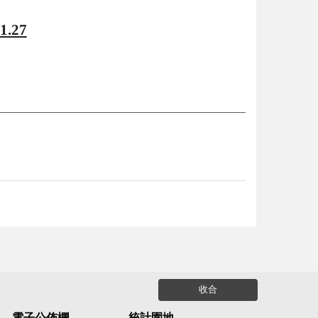
1.27
收合
電子公佈欄
統計園地