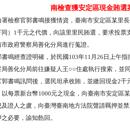
南檢查獲安定區現金賄選
檢署檢察官郭書鳴接獲情資，臺南市安定區某里長
下同）
1
千元之代價，向該里里民賄選，要求投票
南市政府警察局善化分局進行蒐證。
郭書鳴經查證明確，於民國
103
年
11
月
26
日上午指
察局善化分局前往嫌疑人王○○住處執行搜索，並
官郭書鳴訊問後，選民坦承收賄，並繳回現金
2
千
，以每票新台幣
1000
元之現金，向臺南市安定區
犯及證人之虞，向臺灣臺南地方法院聲請羈押並禁
押之必要，諭知飭回。