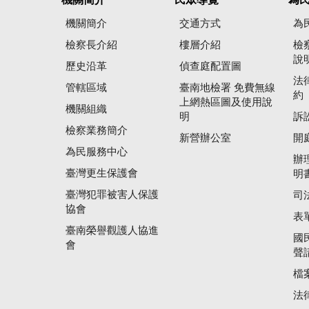
機關簡介
交通方式
為
檢察長介紹
樓層介紹
檢
說
歷史沿革
偵查庭配置圖
法
管轄區域
臺南地檢署 免費無線
約
上網熱區圖及使用說
機關組織
明
訴
檢察業務簡介
新營辦公室
開
為民服務中心
辦
臺灣更生保護會
明
臺灣犯罪被害人保護
司
協會
表
臺南榮譽觀護人協進
國
會
聲
檔
法