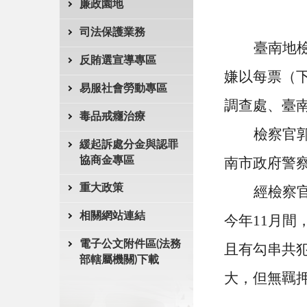
廉政園地
司法保護業務
臺南地
反賄選宣導專區
嫌以每票（
易服社會勞動專區
調查處、臺
毒品戒癮治療
檢察官
緩起訴處分金與認罪
協商金專區
南市政府警
重大政策
經檢察
相關網站連結
今年
11
月間
電子公文附件區(法務
且有勾串共
部轄屬機關)下載
大，但無羈