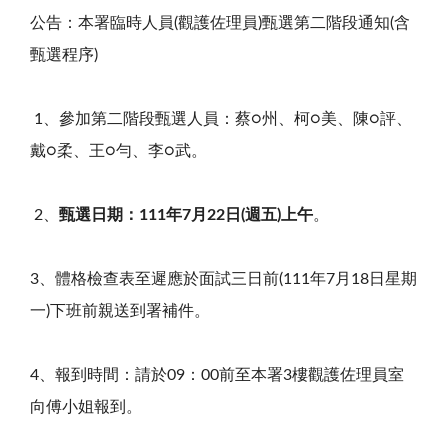
公告：本署臨時人員
(
觀護佐理員
)
甄選第二階段通知
(
含
甄選程序
)
1
、參加第二階段甄選人員：蔡○州、柯○美、陳○評、
戴○柔、王○勻、李○武。
2
、
甄選日期：
111
年
7
月
22
日
(
週五
)
上午
。
3
、體格檢查表至遲應於面試三日前
(111
年
7
月
18
日星期
一
)
下班前親送到署補件。
4
、報到時間：請於
09
：
00
前至本署
3
樓觀護佐理員室
向傅小姐報到。