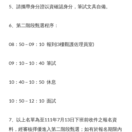
5
、請攜帶身分證以資確認身分，筆試文具自備。
6
、第二階段甄選程序：
08
：
50
－
09
：
10
報到
(3樓
觀護佐理員室
)
09
：
10
－
10
：
40
筆試
10
：
40
－
10
：
50
休息
10
：
50
－
12
：
10
面試
7
、以上名單為至
111
年
7
月
13
日下班前收件之報名資
料，經審核擇優進入第二階段甄選；如有於報名期限內