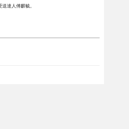
應受送達人傅麒毓。