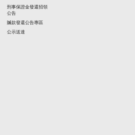
刑事保證金發還招領
公告
贓款發還公告專區
公示送達