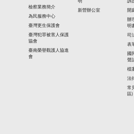
明
訴
檢察業務簡介
新營辦公室
開
為民服務中心
辦
臺灣更生保護會
明
臺灣犯罪被害人保護
司
協會
表
臺南榮譽觀護人協進
國
會
聲
檔
法
常
區)