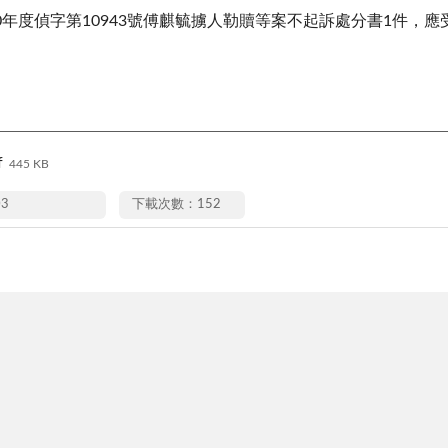
0年度偵字第10943號傅麒毓擄人勒贖等案不起訴處分書1件，
f
445 KB
03
下載次數：152