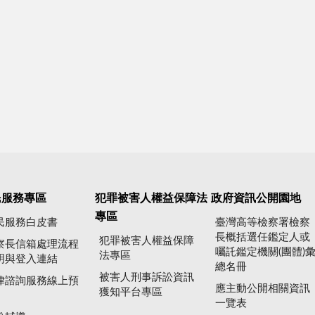
民服務專區
犯罪被害人權益保障法
政府資訊公開園地
專區
民服務白皮書
臺灣高等檢察署檢察
長概括選任鑑定人或
犯罪被害人權益保障
察長信箱處理流程
囑託鑑定機關(團體)
法專區
明與登入連結
總名冊
被害人刑事訴訟資訊
律諮詢服務線上預
應主動公開相關資訊
獲知平台專區
一覽表