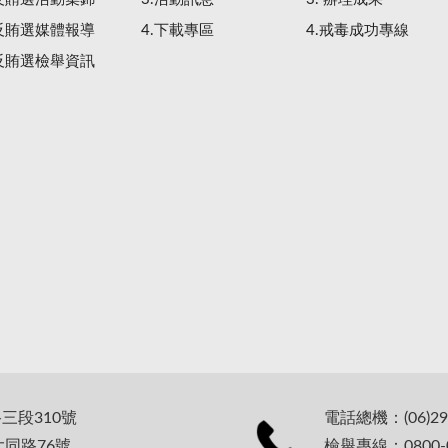
.反賄選媒體報導
4.下載專區
4.戒毒成功專線
.反賄選檢舉資訊
路三段310號
電話總機：(06)29
大同路76號
檢舉專線：0800-0