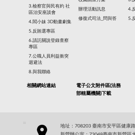
3.檢察官與民有約 社
辦理活動訊息
4
區治安座談會
修復式司法_問與答
5
4.閻小妹 3D動畫劇集
5.反賄選專區
6.請託關說登錄查察
專區
7.公職人員利益衝突
迴避法
8.與我聯絡
相關網站連結
電子公文附件區(法務
部轄屬機關)下載
:::
地址：708203 臺南市安平區健康
新營辦公室：73048臺南市新營區