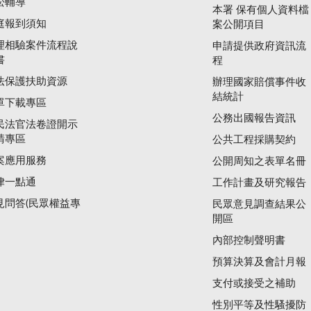
訟輔導
本署 保有個人資料檔
庭報到須知
案公開項目
理相驗案件流程說
申請提供政府資訊流
書
程
法保護扶助資源
辦理國家賠償事件收
結統計
單下載專區
公務出國報告資訊
民法官法卷證開示
請專區
公共工程採購契約
案應用服務
公開周知之表單名冊
律一點通
工作計畫及研究報告
見問答(民眾權益專
民眾意見調查結果公
開區
內部控制聲明書
預算決算及會計月報
支付或接受之補助
性別平等及性騷擾防