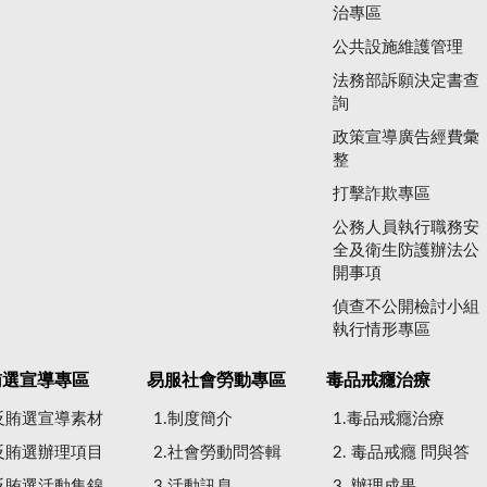
治專區
公共設施維護管理
法務部訴願決定書查
詢
政策宣導廣告經費彙
整
打擊詐欺專區
公務人員執行職務安
全及衛生防護辦法公
開事項
偵查不公開檢討小組
執行情形專區
賄選宣導專區
易服社會勞動專區
毒品戒癮治療
.反賄選宣導素材
1.制度簡介
1.毒品戒癮治療
.反賄選辦理項目
2.社會勞動問答輯
2. 毒品戒癮 問與答
.反賄選活動集錦
3.活動訊息
3. 辦理成果