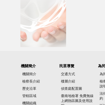
機關簡介
民眾導覽
為
機關簡介
交通方式
為
檢察長介紹
樓層介紹
檢
說
歷史沿革
偵查庭配置圖
法
管轄區域
臺南地檢署 免費無線
約
上網熱區圖及使用說
機關組織