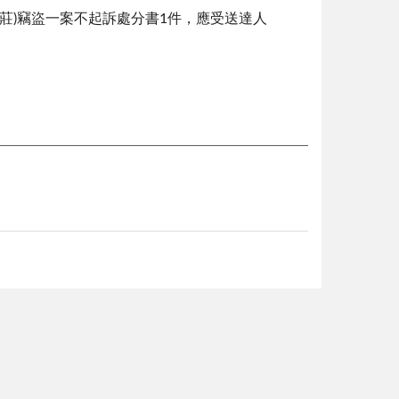
名梅香莊)竊盜一案不起訴處分書1件，應受送達人