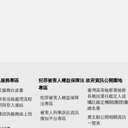
民服務專區
犯罪被害人權益保障法
政府資訊公開園地
專區
民服務白皮書
臺灣高等檢察署檢察
長概括選任鑑定人或
犯罪被害人權益保障
察長信箱處理流程
囑託鑑定機關(團體)
法專區
明與登入連結
總名冊
被害人刑事訴訟資訊
律諮詢服務線上預
應主動公開相關資訊
獲知平台專區
一覽表