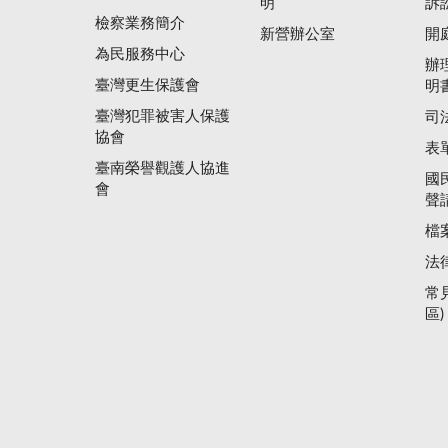
明
訴
檢察業務簡介
新營辦公室
開
為民服務中心
辦
臺灣更生保護會
明
臺灣犯罪被害人保護
司
協會
表
臺南榮譽觀護人協進
國
會
聲
檔
法
常
區)