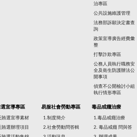
治專區
公共設施維護管理
法務部訴願決定書查
詢
政策宣導廣告經費彙
整
打擊詐欺專區
公務人員執行職務安
全及衛生防護辦法公
開事項
偵查不公開檢討小組
執行情形專區
賄選宣導專區
易服社會勞動專區
毒品戒癮治療
.反賄選宣導素材
1.制度簡介
1.毒品戒癮治療
.反賄選辦理項目
2.社會勞動問答輯
2. 毒品戒癮 問與答
.反賄選活動集錦
3.活動訊息
3. 辦理成果