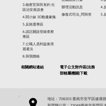
3.檢察官與民有約 社
辦理活動訊息
4
區治安座談會
修復式司法_問與答
5
4.閻小妹 3D動畫劇集
5.反賄選專區
6.請託關說登錄查察
專區
7.公職人員利益衝突
迴避法
8.與我聯絡
相關網站連結
電子公文附件區(法務
部轄屬機關)下載
:::
地址：708203 臺南市安平區健康
新營辦公室：73048臺南市新營區