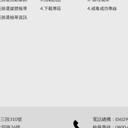
.反賄選媒體報導
4.下載專區
4.戒毒成功專線
.反賄選檢舉資訊
路三段310號
電話總機：(06)29
大同路76號
檢舉專線：0800-0