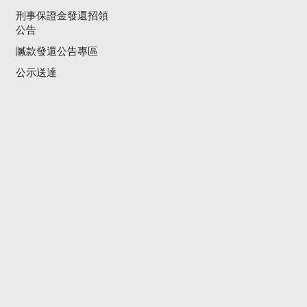
刑事保證金發還招領
公告
贓款發還公告專區
公示送達