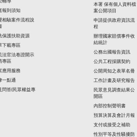
訟輔導
本署 保有個人資料檔
庭報到須知
案公開項目
理相驗案件流程說
申請提供政府資訊流
書
程
法保護扶助資源
辦理國家賠償事件收
結統計
單下載專區
公務出國報告資訊
民法官法卷證開示
請專區
公共工程採購契約
案應用服務
公開周知之表單名冊
律一點通
工作計畫及研究報告
見問答(民眾權益專
民眾意見調查結果公
開區
內部控制聲明書
預算決算及會計月報
支付或接受之補助
性別平等及性騷擾防