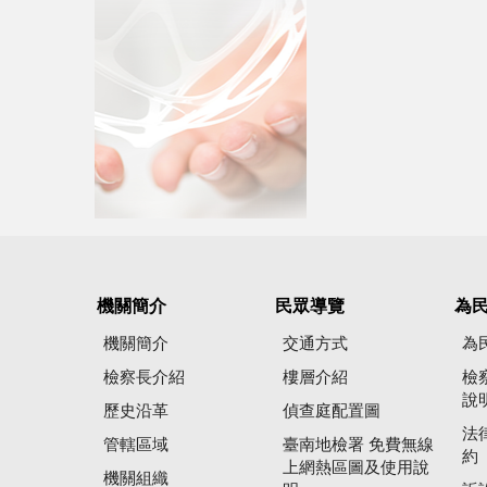
機關簡介
民眾導覽
為
機關簡介
交通方式
為
檢察長介紹
樓層介紹
檢
說
歷史沿革
偵查庭配置圖
法
管轄區域
臺南地檢署 免費無線
約
上網熱區圖及使用說
機關組織