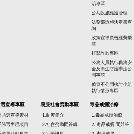
治專區
公共設施維護管理
法務部訴願決定書查
詢
政策宣導廣告經費彙
整
打擊詐欺專區
公務人員執行職務安
全及衛生防護辦法公
開事項
偵查不公開檢討小組
執行情形專區
賄選宣導專區
易服社會勞動專區
毒品戒癮治療
.反賄選宣導素材
1.制度簡介
1.毒品戒癮治療
.反賄選辦理項目
2.社會勞動問答輯
2. 毒品戒癮 問與答
.反賄選活動集錦
3.活動訊息
3. 辦理成果