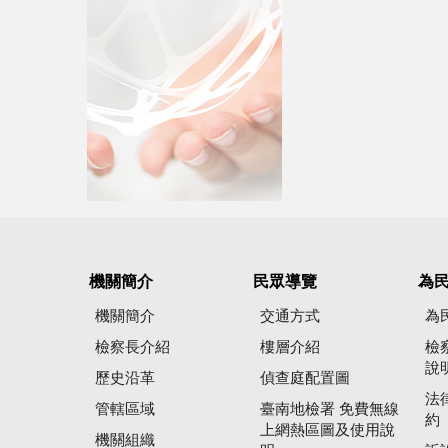
機關簡介
民眾導覽
為
機關簡介
交通方式
為
檢察長介紹
樓層介紹
檢
說
歷史沿革
偵查庭配置圖
法
管轄區域
臺南地檢署 免費無線
約
上網熱區圖及使用說
機關組織