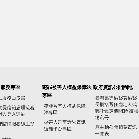
民服務專區
犯罪被害人權益保障法
政府資訊公開園地
專區
民服務白皮書
臺灣高等檢察署檢察
長概括選任鑑定人或
犯罪被害人權益保障
察長信箱處理流程
囑託鑑定機關(團體)
法專區
明與登入連結
總名冊
被害人刑事訴訟資訊
律諮詢服務線上預
應主動公開相關資訊
獲知平台專區
一覽表