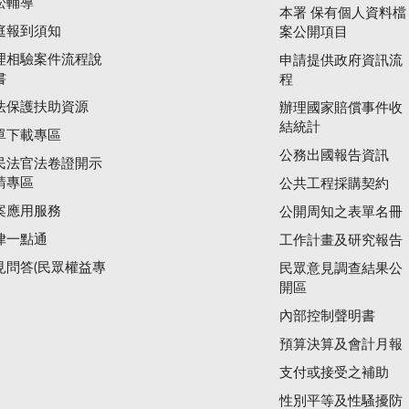
訟輔導
本署 保有個人資料檔
庭報到須知
案公開項目
理相驗案件流程說
申請提供政府資訊流
書
程
法保護扶助資源
辦理國家賠償事件收
結統計
單下載專區
公務出國報告資訊
民法官法卷證開示
請專區
公共工程採購契約
案應用服務
公開周知之表單名冊
律一點通
工作計畫及研究報告
見問答(民眾權益專
民眾意見調查結果公
開區
內部控制聲明書
預算決算及會計月報
支付或接受之補助
性別平等及性騷擾防