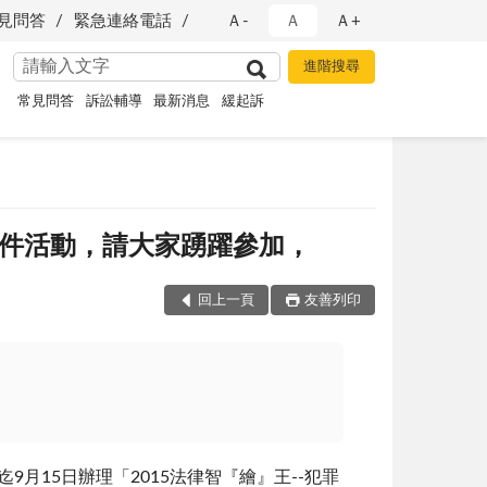
見問答
緊急連絡電話
Ａ-
Ａ
Ａ+
常見問答
訴訟輔導
最新消息
緩起訴
徵件活動，請大家踴躍參加，
回上一頁
友善列印
月15日辦理「2015法律智『繪』王--犯罪