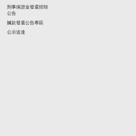
刑事保證金發還招領
公告
贓款發還公告專區
公示送達