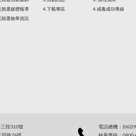
.反賄選媒體報導
4.下載專區
4.戒毒成功專線
.反賄選檢舉資訊
路三段310號
電話總機：(06)29
大同路76號
檢舉專線：0800-0