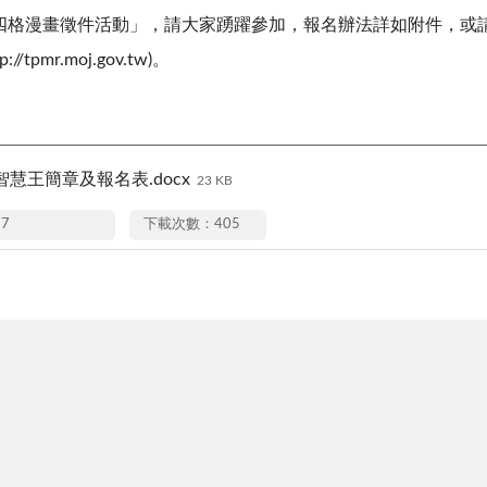
四格漫畫徵件活動」，請大家踴躍參加，報名辦法詳如附件，或請
/tpmr.moj.gov.tw)。
5智慧王簡章及報名表.docx
23 KB
17
下載次數：405