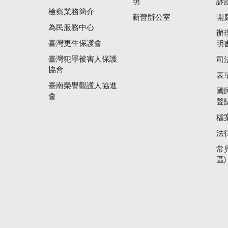
明
訴
檢察業務簡介
新營辦公室
開
為民服務中心
辦
臺灣更生保護會
明
臺灣犯罪被害人保護
司
協會
表
臺南榮譽觀護人協進
國
會
聲
檔
法
常
區)