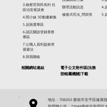
3.檢察官與民有約 社
辦理活動訊息
4
區治安座談會
修復式司法_問與答
5
4.閻小妹 3D動畫劇集
5.反賄選專區
6.請託關說登錄查察
專區
7.公職人員利益衝突
迴避法
8.與我聯絡
相關網站連結
電子公文附件區(法務
部轄屬機關)下載
:::
地址：708203 臺南市安平區健康
新營辦公室：73048臺南市新營區